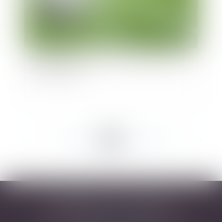
Police administrative : le CE suspend un arrêté
anti-supporters
<<
<
...
227
228
229
230
231
232
233
...
>
>>
DESARNAUTS & ASSOCIÉS