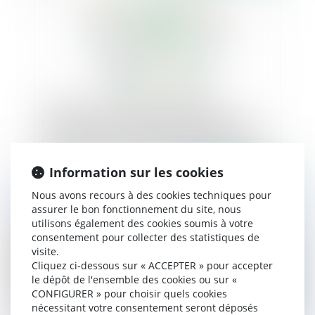
L’indemnisation du préjudice esthétique
permanent et du préjudice d’agrément n’exclut
pas celle d’une prothèse esthétique et d’une
prothèse de sport au titre des dépenses de santé
futures
Information sur les cookies
Publié le :
04/03/2020
Nous avons recours à des cookies techniques pour
assurer le bon fonctionnement du site, nous
utilisons également des cookies soumis à votre
consentement pour collecter des statistiques de
visite.
Cliquez ci-dessous sur « ACCEPTER » pour accepter
le dépôt de l'ensemble des cookies ou sur «
CONFIGURER » pour choisir quels cookies
nécessitant votre consentement seront déposés