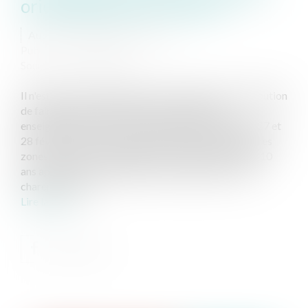
orientations pour l'avenir ?
Auteur : DROUINEAU Thomas
Publié le :
04/03/2020
Source :
www.eurojuris.fr
Il n'est pas dans l'ambition de cette modeste contribution
de faire un point exhaustif de l'ensemble des
enseignements tirés de la dramatique tempête des 27 et
28 février 2010. L'état d'esprit des élus et habitant des
zones littorales a cependant très largement évolué. 10
ans après la tempête Xynthia qui a frappé les côtes
charentaises et...
Lire la suite