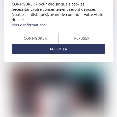
CONFIGURER » pour choisir quels cookies
nécessitant votre consentement seront déposés
(cookies statistiques), avant de continuer votre visite
du site.
Plus d'informations
CONFIGURER
REFUSER
Absence de capacité au jour du décès du
disposant ou l’impossible « régularisation » de la
ACCEPTER
qualité de légataire
Publié le :
04/05/2021