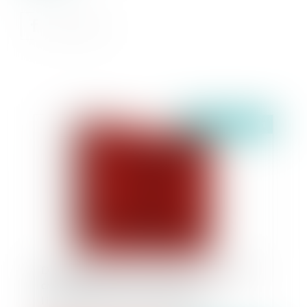
Publié le :
10/05/2021
Doit-on prendre en compte les indemnités du
chômage partiel dans le calcul de
l’intéressement et de la participation ?