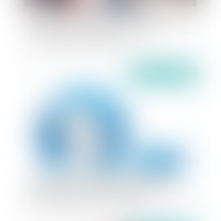
Licenciement économique : quelles informations
fournir dans le cadre des recherches de
reclassement dans le groupe ?
Publié le :
03/05/2021
Conditions générales d’utilisation (CGU) :
quelles sont les conditions d'opposabilité d'une
clause attributive de compétence ?