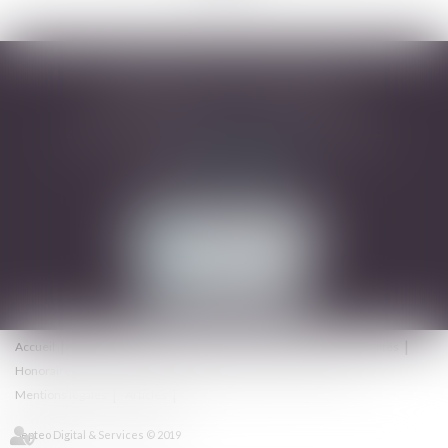
DESARNAUTS & ASSOCIÉS
43 rue Pierre-Paul Riquet - 31000 TOULOUSE
Tél :
05 32 09 49 45
Mail :
avocats@dhrd.fr
NOUS CONTACTER
NOUS LOCALISER
Accueil
Cabinet
L'équipe
Domaines d'intervention
Actualités
Honoraires
Contact
Consultation en ligne
Plan du site
Mentions légales
Articles
Septeo Digital & Services © 2019