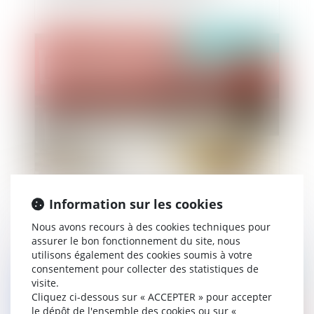
Publié le :
07/05/2021
Occupation du domaine public et redevance :
Information sur les cookies
toute occupation donne lieu au paiement d'une
redevance
Nous avons recours à des cookies techniques pour
assurer le bon fonctionnement du site, nous
utilisons également des cookies soumis à votre
consentement pour collecter des statistiques de
Publié le :
07/05/2021
visite.
Cliquez ci-dessous sur « ACCEPTER » pour accepter
le dépôt de l'ensemble des cookies ou sur «