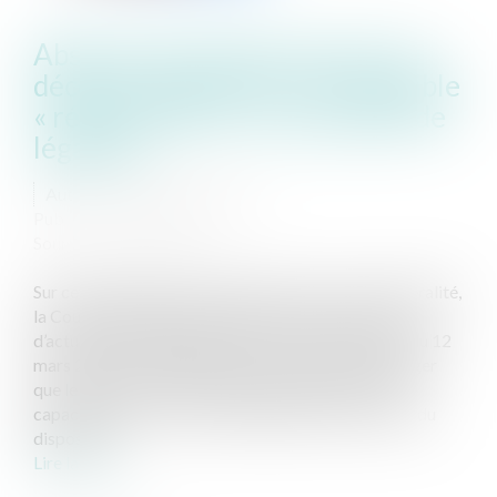
Absence de capacité au jour du
décès du disposant ou l’impossible
« régularisation » de la qualité de
légataire
Auteur : GUEDJ Jean-David
Publié le :
07/05/2021
Source :
www.eurojuris.fr
Sur cette question de la capacité à recevoir une libéralité,
la Cour de Cassation n’est pas en reste sur ce sujet
d’actualité (cf décision du Conseil Constitutionnel du 12
mars 2021, n°2020-888 QPC). Elle vient ainsi de juger
que le legs fait à une association, dépourvue de la
capacité de recevoir une libéralité au jour du décès du
disposant,...
Lire la suite