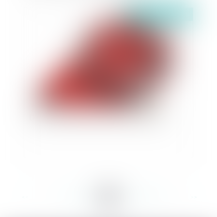
Publié le :
03/05/2021
Droit des assurances et licéité de la preuve
<<
<
...
170
171
172
173
174
175
176
...
>
>>