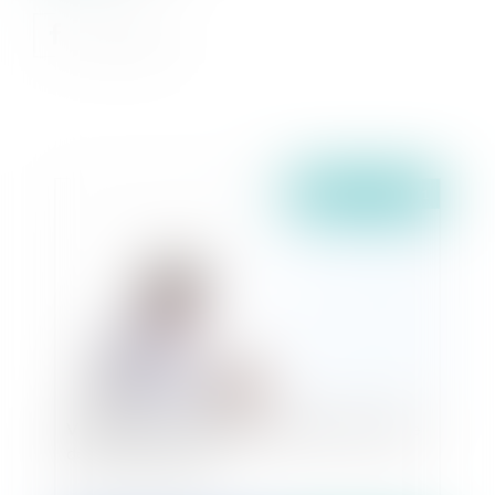
Publié le :
05/07/2021
Vieillir chez soi : Le droit au maintien à domicile
de la personne âgée