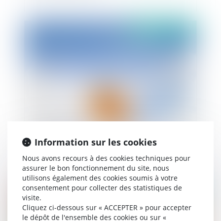
Publié le :
02/07/2021
L'allongement du congé paternité : quels sont les
Information sur les cookies
changements depuis le 1er juillet 2021 ?
Nous avons recours à des cookies techniques pour
assurer le bon fonctionnement du site, nous
utilisons également des cookies soumis à votre
consentement pour collecter des statistiques de
Publié le :
02/07/2021
visite.
Cliquez ci-dessous sur « ACCEPTER » pour accepter
le dépôt de l'ensemble des cookies ou sur «