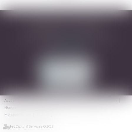
DESARNAUTS & ASSOCIÉS
43 rue Pierre-Paul Riquet - 31000 TOULOUSE
Tél :
05 32 09 49 45
Mail :
avocats@dhrd.fr
NOUS CONTACTER
NOUS LOCALISER
Accueil
Cabinet
L'équipe
Domaines d'intervention
Actualités
Honoraires
Contact
Consultation en ligne
Plan du site
Mentions légales
Articles
Septeo Digital & Services © 2019