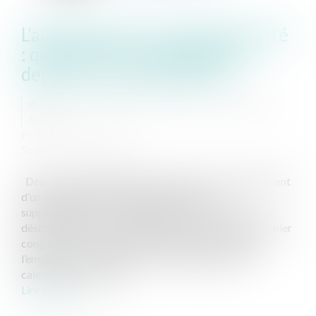
L'allongement du congé paternité
: quels sont les changements
depuis le 1er juillet 2021 ?
Auteurs : HILLAIRET Kevin, LE FUR-LECLAIR Anne-
Sophie
Publié le :
02/07/2021
Source :
www.eurojuris.fr
Depuis le 1er juillet 2021, les heureux papas bénéficient
d’un congé paternité allongé de 14 jours
supplémentaires. Le congé paternité se découpe
désormais ainsi en plusieurs parties : D’abord, un premier
congé de 3 jours ouvrables, obligatoire, et payé par
l’employeur ; Aussitôt après, un congé de 4 jours
calendaires, obligato...
Lire la suite