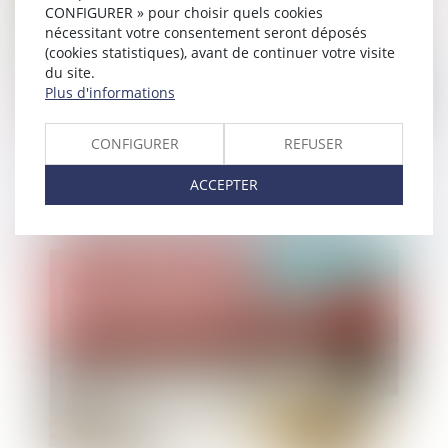
CONFIGURER » pour choisir quels cookies
nécessitant votre consentement seront déposés
(cookies statistiques), avant de continuer votre visite
du site.
Plus d'informations
CONFIGURER
REFUSER
Contentieux disciplinaire des médecins : un
praticien ne peut tenir un patient dans
ACCEPTER
l'ignorance d'un diagnostic, uniquement dans le
cas où ce dernier en aurait fait lui-même la
demande
Publié le :
01/07/2021