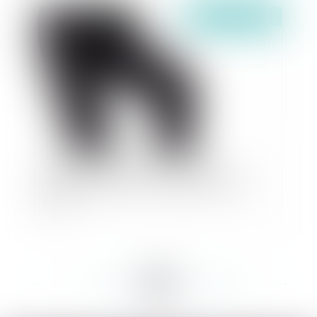
Publié le :
01/07/2021
Un salarié qui explose sous l'effet d’un
harcèlement moral ne commet pas de faute
grave
<<
<
...
163
164
165
166
167
168
169
...
>
>>