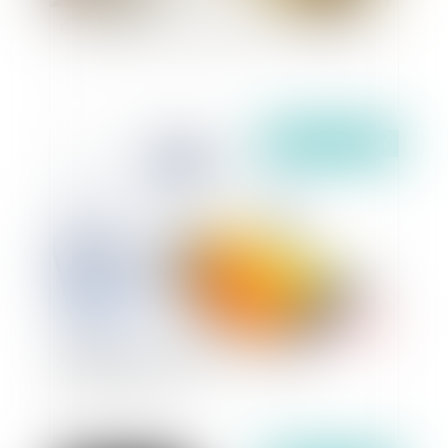
Contentieux de l'indu de RSA : office du juge
Publié le :
01/07/2021
Signification de jugement : préalable à
l’exécution forcée