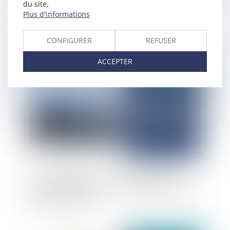
du site.
Déclaration des biens immobiliers 2025 : ce que
Plus d'informations
tout propriétaire doit impérativement savoir
avant le 1er juillet
CONFIGURER
REFUSER
ACCEPTER
Publié le :
04/06/2025
Annulation du SCOT « Golfe du Morbihan -
Vannes Agglomération » pour méconnaissance
de la loi « Littoral »