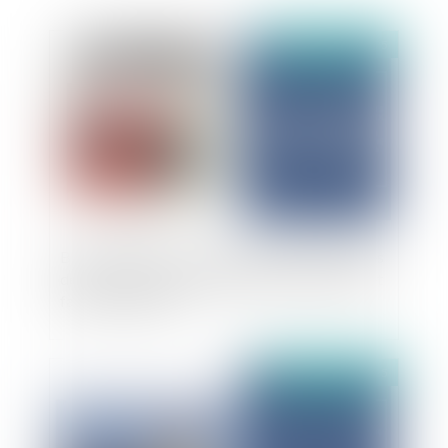
Publié le :
12/06/2025
Bail commercial : mise en conformité des règles
de sécurité incendie, obligation de délivrance et
faute du locataire
Publié le :
10/06/2025