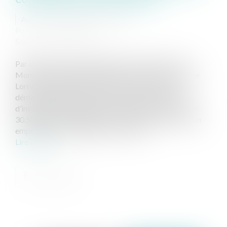
Auteur : LEWERTOWSKI Judith
Publié le :
10/06/2025
Source :
www.eurojuris.fr
Par deux bons de commande du 4 novembre 2011,
Monsieur S (l’emprunteur) avait conclu avec la société
Lorraine création (le vendeur), dans le cadre d’un
démarchage à domicile, un contrat de fourniture et
d’installation de panneaux photovoltaïques au prix de
30.500.€ dont 30.000€ ont été financés au moyen d’un
emprunt chez Domofinance. Les 20 fé...
Lire la suite