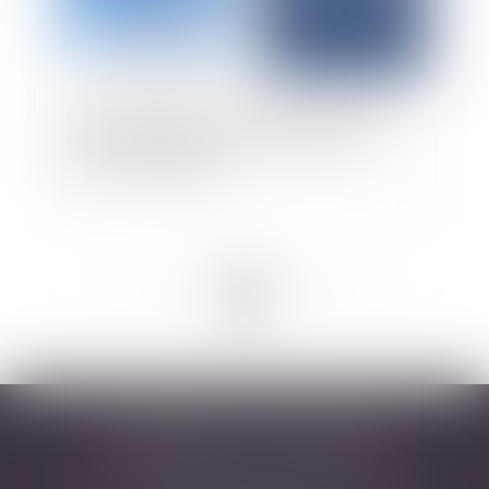
Cartes de simulations d’exposition aux ondes
électromagnétiques : un nouvel outil pour
rassurer la population
<<
<
...
27
28
29
30
31
32
33
...
>
>>
DESARNAUTS & ASSOCIÉS
43 rue Pierre-Paul Riquet - 31000 TOULOUSE