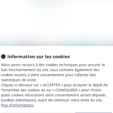
2020
Publié le :
25/06/2020
Information sur les cookies
Nous avons recours à des cookies techniques pour assurer le
bon fonctionnement du site, nous utilisons également des
cookies soumis à votre consentement pour collecter des
statistiques de visite.
Cliquez ci-dessous sur « ACCEPTER » pour accepter le dépôt de
l'ensemble des cookies ou sur « CONFIGURER » pour choisir
quels cookies nécessitant votre consentement seront déposés
(cookies statistiques), avant de continuer votre visite du site.
Plus d'informations
es
Elections du 15 mars 2020 : la baisse du taux de
Le
participation liée au contexte sanitaire n'a pas
co