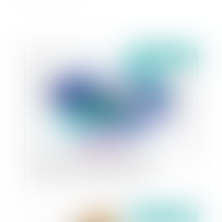
Publié le :
12/03/2020
Arrêt Uber : que faut-il en retenir ? Faut-il
vraiment enterrer les plateformes ?
Publié le :
11/03/2020