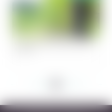
Les arrêtés anti-pesticides validés par un juge
des référés
<<
<
...
225
226
227
228
229
230
231
...
>
>>