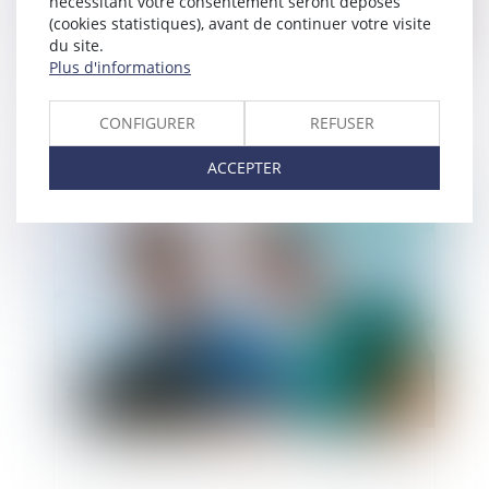
nécessitant votre consentement seront déposés
(cookies statistiques), avant de continuer votre visite
du site.
Plus d'informations
La lettre d’intention constitutive d’une
obligation de résultat
CONFIGURER
REFUSER
ACCEPTER
Publié le :
11/03/2020
Les étapes de la création d’une maison de santé