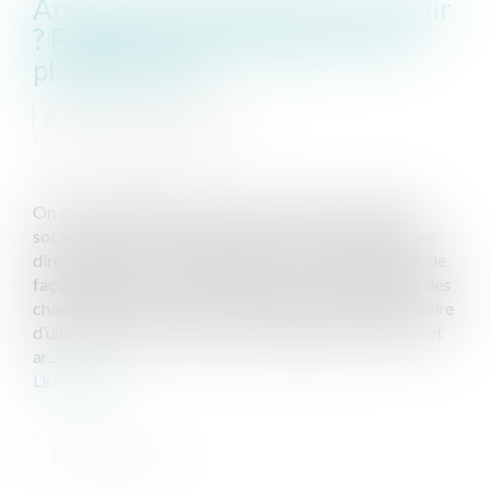
Arrêt Uber : que faut-il en retenir
? Faut-il vraiment enterrer les
plateformes ?
Auteur : BOULAN Guillaume
Publié le :
12/03/2020
Source :
www.eurojuris.fr
On communique beaucoup sur l’arrêt de la chambre
sociale de la Cour de cassation du 4 mars 2020[1] pour
dire que la cour aurait requalifié en contrat de travail, de
façon générale, les contrats de mise en relation entre des
chauffeurs (ou livreurs) et des usagers par l’intermédiaire
d’une plateforme. Pourtant, il ne faut pas faire dire à cet
ar...
Lire la suite