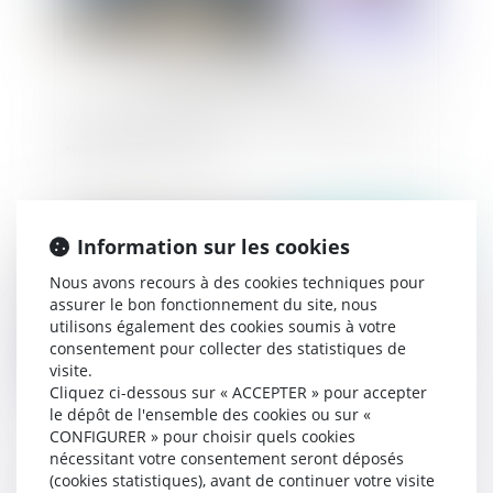
Assurance construction : activités déclarées et
activités accessoires
Information sur les cookies
Publié le :
28/08/2024
Nous avons recours à des cookies techniques pour
assurer le bon fonctionnement du site, nous
utilisons également des cookies soumis à votre
consentement pour collecter des statistiques de
visite.
Cliquez ci-dessous sur « ACCEPTER » pour accepter
le dépôt de l'ensemble des cookies ou sur «
CONFIGURER » pour choisir quels cookies
nécessitant votre consentement seront déposés
(cookies statistiques), avant de continuer votre visite
Restitution de locaux par le locataire dans un