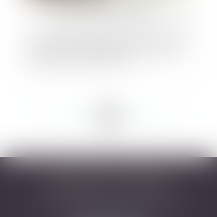
La nécessité immédiate de prendre en compte le
risque « érosion » dans le cadre de l’instruction
des autorisations d’urbanisme
<<
<
...
60
61
62
63
64
65
66
...
>
>>
DESARNAUTS & ASSOCIÉS
43 rue Pierre-Paul Riquet - 31000 TOULOUSE
Tél :
05 32 09 49 45