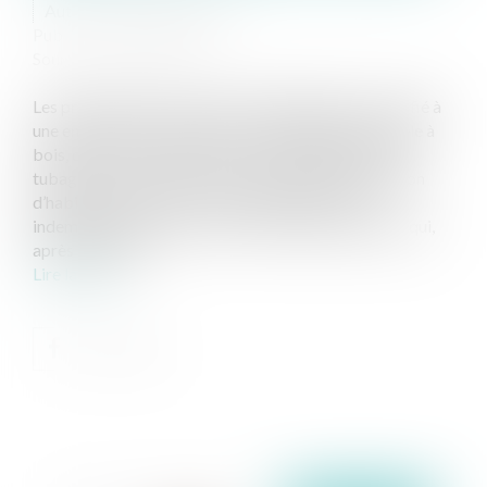
Auteur : GAUVIN Ludovic
Publié le :
02/09/2024
Source :
www.eurojuris.fr
Les propriétaires d’une maison d’habitation ont confié à
une entreprise la fourniture et l’installation d’un poêle à
bois, qui a sous-traité la pose du conduit flexible du
tubage. Un incendie s’est alors déclaré dans la maison
d’habitation en 2015, ce qui a donné lieu à une
indemnisation par l’assureur multirisque habitation qui,
après expertise...
Lire la suite