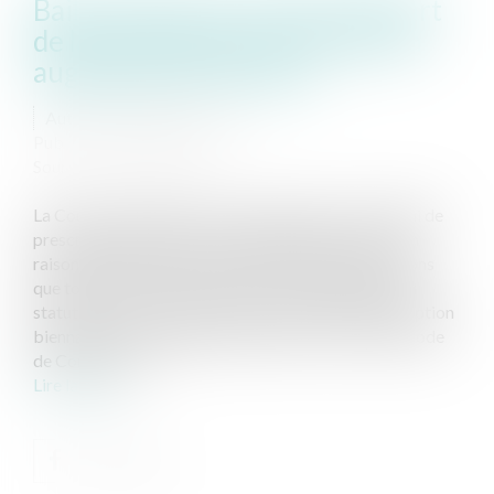
Bail commercial : point de départ
de la prescription de l'action en
augmentation de loyer
Auteur : MEDINA Jean-Luc
Publié le :
03/11/2021
Source :
www.eurojuris.fr
La Cour de Cassation a eu à se prononcer sur le délai de
prescription de l’action en augmentation de loyer en
raison de l’existence d’une sous-location. Nous savons
que toutes les actions exercées sur le fondement du
statut des baux commerciaux relèvent de la prescription
biennale sur le fondement de l’article L 145-60 du Code
de Commerce. L...
Lire la suite