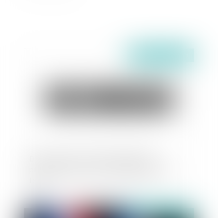
Publié le :
03/11/2021
Bail commercial : point de départ de la
prescription de l'action en augmentation de
loyer
Publié le :
02/11/2021