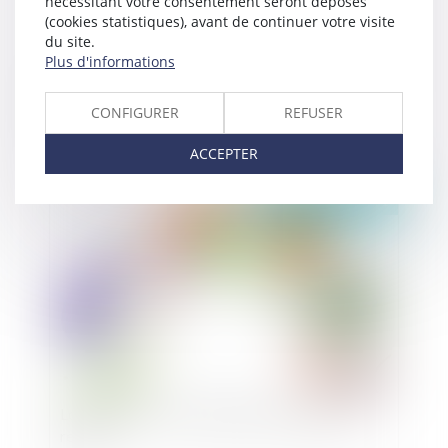
nécessitant votre consentement seront déposés
(cookies statistiques), avant de continuer votre visite
du site.
Plus d'informations
Motif de déplafonnement et point de départ du
taux d’intérêt
CONFIGURER
REFUSER
ACCEPTER
Publié le :
02/11/2021
Loi EGALIM 2 : les principales nouveautés à
retenir