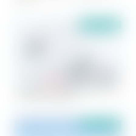
Publié le :
28/10/2021
Obligation vaccinale des agents territoriaux : le
cas des crèches municipales
Publié le :
25/10/2021