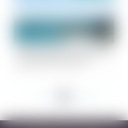
L'érosion naturelle du littoral : aucune obligation
d'entretien des défenses contre la mer à la
charge de l'État ni des collectivités
<<
<
...
154
155
156
157
158
159
160
...
>
>>