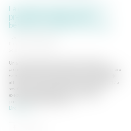
La caution ne peut invoquer la
prescription biennale qui
bénéficie au débiteur principal
Auteur : BACLE Florent
Publié le :
24/03/2020
Source :
www.eurojuris.fr
Un arrêt récent rendu le 11 décembre 2019 par la
première chambre civile de la Cour de cassation (numéro
de pourvoi 18-16.147) vient rappeler une solution déjà
affirmée dans un précédent arrêt le 6 septembre 2017 à
savoir que la banque qui agit contre la caution en
exécution de sa garantie n’est pas soumise à la
prescription biennale de l’articl...
Lire la suite