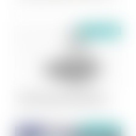
Publié le :
24/03/2020
La caution ne peut invoquer la prescription
biennale qui bénéficie au débiteur principal
Publié le :
24/03/2020