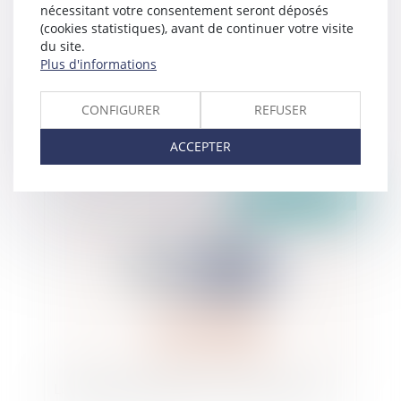
nécessitant votre consentement seront déposés
(cookies statistiques), avant de continuer votre visite
du site.
Plus d'informations
Le déficit fonctionnel temporaire ne doit pas
CONFIGURER
REFUSER
être confondu avec les périodes d’arrêt de
travail de la victime
ACCEPTER
Publié le :
24/03/2020
Loi d’urgence sanitaire : focus sur les mesures !