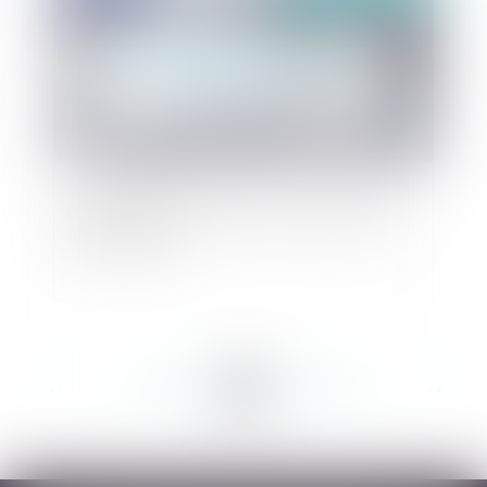
Coronavirus et droit du travail : quels impacts
sur l’entreprise ?
<<
<
...
221
222
223
224
225
226
227
...
>
>>