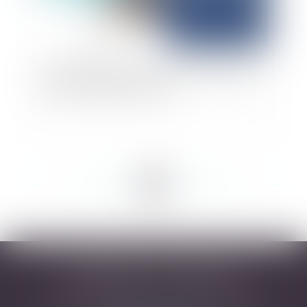
Précision importante sur la force probante d'un
rapport d'expertise amiable
<<
<
...
38
39
40
41
42
43
44
...
>
>>
DESARNAUTS & ASSOCIÉS
43 rue Pierre-Paul Riquet - 31000 TOULOUSE