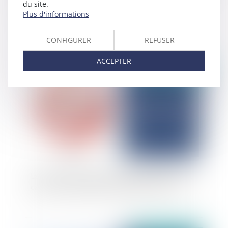
du site.
Vidéo : Le droit de se taire dans la fonction
Plus d'informations
publique
CONFIGURER
REFUSER
ACCEPTER
Publié le :
12/03/2025
La clause d'exonération de la garantie des vices
cachés ne s'étend pas à la garantie d'éviction