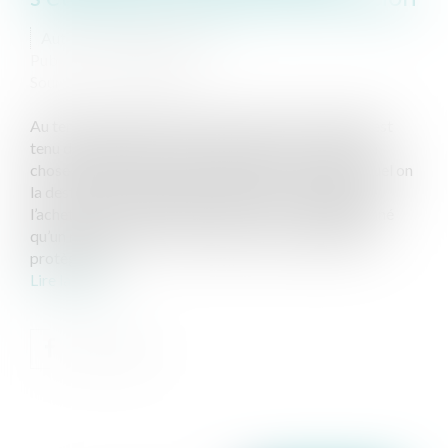
Auteur : GAUVIN Ludovic
Publié le :
12/03/2025
Source :
www.eurojuris.fr
Au terme de l’article 1641 du code civil, le vendeur est
tenu de la garantie à raison des défauts cachés de la
chose vendue qui la rendent impropre à l’usage auquel on
la destine, ou qui diminuent tellement cet usage que
l’acheteur ne l’aurait pas acquise, ou n’en n’aurait donné
qu’un moindre prix, s’il les avait connus. La garantie
protège l’ac...
Lire la suite