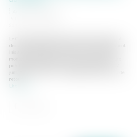
Auteur : AMON Laurent
Publié le :
05/11/2025
Source :
www.eurojuris.fr
Le Conseil d’Etat a étendu la notion de bien de retour à
des biens appartenant à des tiers au contrat étroitement
liés au concessionnaire, et ainsi fait échec à certains
montages permettant de contourner le régime d’ordre
public des biens nécessaires au service public. CE, 17
juill. 2025, nº 503317, A 1. Régime général des biens de
retour ...
Lire la suite