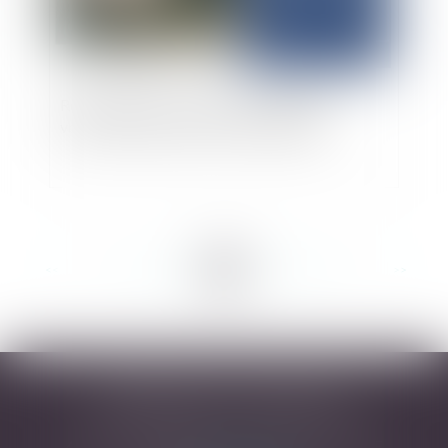
Résolution post-mortem des funérailles :
volonté du défunt et personne qualifiée
<<
<
...
13
14
15
16
17
18
19
...
>
>>
DESARNAUTS & ASSOCIÉS
43 rue Pierre-Paul Riquet - 31000 TOULOUSE