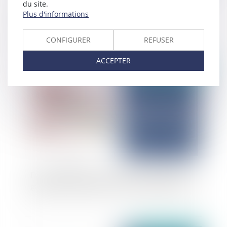
du site.
Déplafonnement du loyer commercial : la
Plus d'informations
modification des facteurs locaux de
commercialité et son incidence
CONFIGURER
REFUSER
ACCEPTER
Publié le :
03/11/2025
Fonction publique : un accident survenu dans le
garage d’un immeuble est un accident de trajet