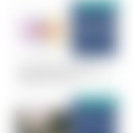
Publié le :
03/11/2025
Avertir les distributeurs d’un risque de
contrefaçon sans décision de justice constitue
un dénigrement commercial
Publié le :
31/10/2025