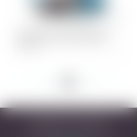
Gestion de l’eau : une circulaire ministérielle
pour poursuivre la mise en œuvre locale du «
Plan Eau »
<<
<
...
62
63
64
65
66
67
68
...
>
>>
DESARNAUTS & ASSOCIÉS
43 rue Pierre-Paul Riquet - 31000 TOULOUSE