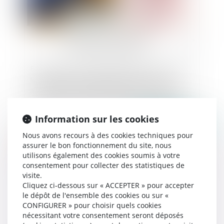
En matière de responsabilité de droit commun,
le délai de prescription interrompu par une
assignation en référé expertise recommence à
courir pour un délai de même nature à compter
du dépôt du rapport d’expertise judiciaire
Information sur les cookies
Publié le :
19/07/2024
Nous avons recours à des cookies techniques pour
assurer le bon fonctionnement du site, nous
utilisons également des cookies soumis à votre
consentement pour collecter des statistiques de
visite.
Cliquez ci-dessous sur « ACCEPTER » pour accepter
le dépôt de l'ensemble des cookies ou sur «
CONFIGURER » pour choisir quels cookies
nécessitant votre consentement seront déposés