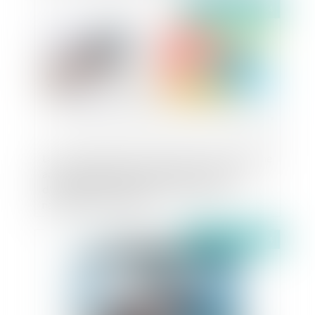
Publié le :
18/07/2024
Le point de départ du délai de prescription d'une
action en paiement est constitué par la date
d'exigibilité de l'obligation qui a donné
naissance à la créance
Publié le :
18/07/2024