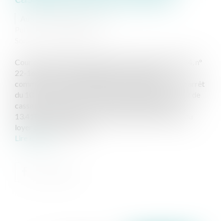
Auteur : MEDINA Jean-Luc
Publié le :
19/07/2024
Source :
www.eurojuris.fr
Cour de cassation, 3ème chambre civile, 30 mai 2024, n°
22-16.447 Tous les adeptes du Droit des baux
commerciaux connaissent le très célèbre et fameux arrêt
du 10 mars 1993 dit « Théâtre Saint Georges » (Cour de
cassation, chambre civile III, 10 mars 1993, n° 91-
13.418). Cet arrêt a posé le principe que la fixation du
loyer de renouvelleme...
Lire la suite