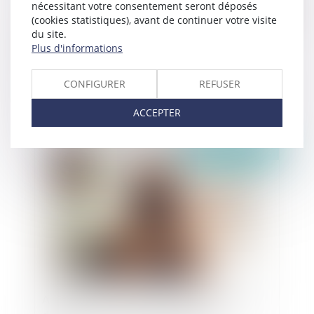
nécessitant votre consentement seront déposés
(cookies statistiques), avant de continuer votre visite
du site.
Plus d'informations
Clôture pour insuffisance d’actif : L’interdiction
CONFIGURER
REFUSER
de reprise des poursuites individuelles ne s’étend
pas au conjoint codébiteur solidaire
ACCEPTER
Publié le :
07/03/2022
Atteinte au droit à l’image : le salarié n’a pas à