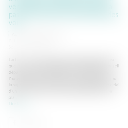
verbal d'un conseil de l'ordre n'a
pas à mentionner le décompte des
voix
Auteur : PORCHET Thomas
Publié le :
04/03/2022
Source :
www.eurojuris.fr
L’article L. 4123-2 du code de la santé publique, dispose
que : « (…). Lorsqu'une plainte est portée devant le conseil
départemental, son président en accuse réception à
l'auteur, en informe le médecin, le chirurgien-dentiste ou
la sage-femme mis en cause et les convoque dans un délai
d'un mois à compter de la date d'enregistrement de la
pla...
Lire la suite