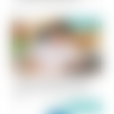
démontrer l’existence d’un préjudice
Publié le :
04/03/2022
Contentieux déontologique des chirurgiens-
dentistes : le procès-verbal d'un conseil de
l'ordre n'a pas à mentionner le décompte des
voix
Publié le :
03/03/2022