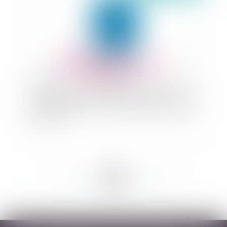
Le dirigeant prend personnellement un risque en
tardant à déclarer la cessation des paiements de
la société
<<
<
...
145
146
147
148
149
150
151
...
>
>>