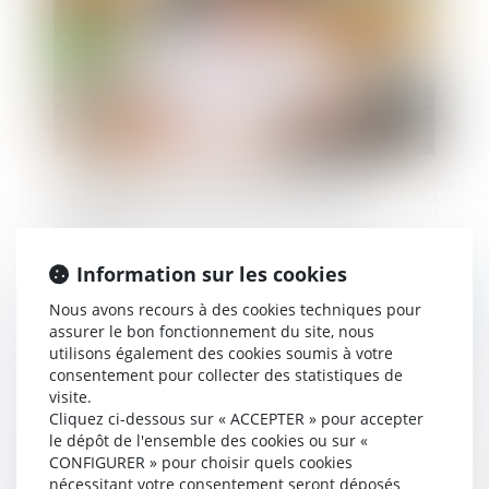
Contentieux déontologique des médecins :
procédure pénale connexe et droits de la
défense
Information sur les cookies
Publié le :
11/10/2021
Nous avons recours à des cookies techniques pour
assurer le bon fonctionnement du site, nous
utilisons également des cookies soumis à votre
consentement pour collecter des statistiques de
visite.
Cliquez ci-dessous sur « ACCEPTER » pour accepter
le dépôt de l'ensemble des cookies ou sur «
CONFIGURER » pour choisir quels cookies
nécessitant votre consentement seront déposés