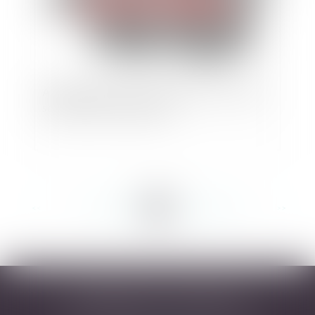
Abandon de poste : comment résister ? quelles
solutions pour l'employeur ?
<<
<
...
156
157
158
159
160
161
162
...
>
>>
DESARNAUTS & ASSOCIÉS