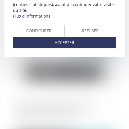
(cookies statistiques), avant de continuer votre visite
du site.
Multiplication par cinq du seuil permettant
Plus d'informations
d'installer des projets photovoltaïques sur
bâtiment sans appel d'offres
CONFIGURER
REFUSER
ACCEPTER
Publié le :
05/10/2021
Bail commercial : Divisibilité de la clause
d'indexation réputée non écrite