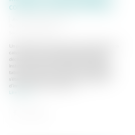
connexe et droits de la défense
Auteur : PORCHET Thomas
Publié le :
12/10/2021
Source :
www.eurojuris.fr
Un praticien mis en cause par un service médical d’une
caisse d’assurance-maladie, interjetait appel de la
décision d’une chambre disciplinaire de première
instance prononçant la sanction de sa radiation du
tableau de l’ordre, en soutenant que cette juridiction
s’était avait statué en violation de la présomption
d’innocence et du droit à un proc...
Lire la suite