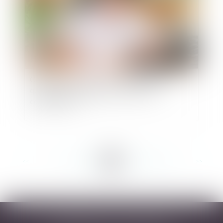
Contentieux disciplinaire des médecins : la
qualification juridique du certificat de
complaisance
<<
<
...
173
174
175
176
177
178
179
...
>
>>