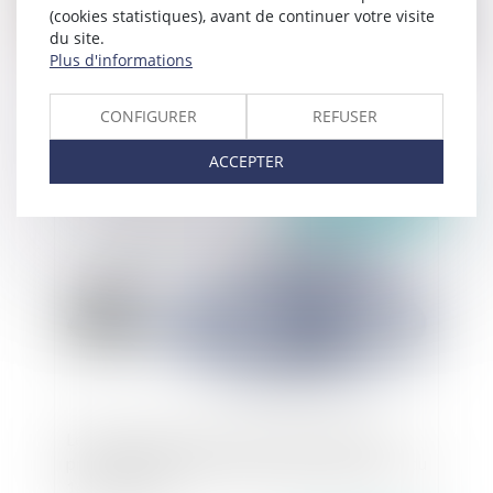
(cookies statistiques), avant de continuer votre visite
du site.
Plus d'informations
Contentieux disciplinaire des médecins : un
praticien ne peut pas se prévaloir de difficultés
CONFIGURER
REFUSER
particulières dans la transmission d'un dossier
médical
ACCEPTER
Publié le :
06/04/2021
Le décret du portant création du statut des
praticiens associés est paru au journal officiel du
1er avril 2021