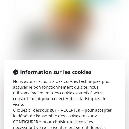
Interruption des délais et saisine du comité
consultatif : attention à la non interruption des
délais !
Information sur les cookies
Nous avons recours à des cookies techniques pour
assurer le bon fonctionnement du site, nous
Publié le :
09/04/2021
utilisons également des cookies soumis à votre
consentement pour collecter des statistiques de
visite.
Cliquez ci-dessous sur « ACCEPTER » pour accepter
le dépôt de l'ensemble des cookies ou sur «
CONFIGURER » pour choisir quels cookies
nécessitant votre consentement seront déposés