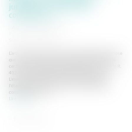
juridique du certificat de
complaisance
Auteur : PORCHET Thomas
Publié le :
01/04/2021
Source :
www.eurojuris.fr
L’article R. 4127-28 du code de la santé publique, dispose
que : « La délivrance d'un rapport tendancieux ou d'un
certificat de complaisance est interdite ». Puis l’article R.
4127-76 du même code, dispose quant à lui que : «
L'exercice de la médecine comporte normalement
l'établissement par le médecin, conformément aux
constatations médic...
Lire la suite