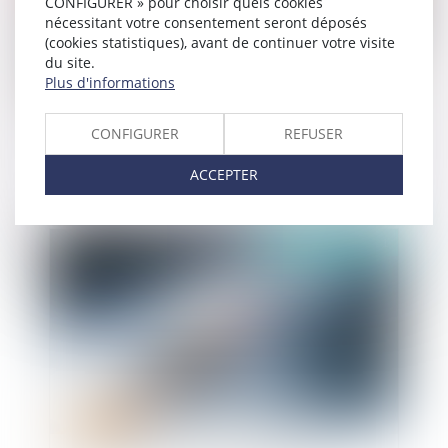
CONFIGURER » pour choisir quels cookies
nécessitant votre consentement seront déposés
(cookies statistiques), avant de continuer votre visite
du site.
Plus d'informations
Quelles sont les conditions de délivrance d'une
CONFIGURER
REFUSER
autorisation d'occupation d'une dépendance du
domaine public et les procédures en cas de non
ACCEPTER
respect ?
Publié le :
20/07/2021