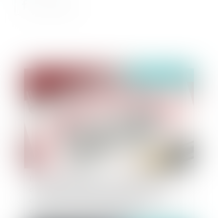
Publié le :
23/07/2021
L'absence d'examen par un conseil de discipline
d'une demande de report de sa séance
constitue-t-elle une irrégularité susceptible
d'avoir privé l'agent d'une garantie ?