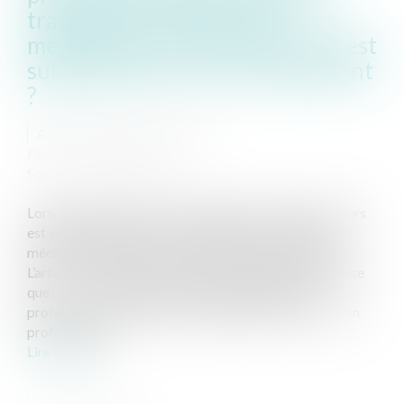
transmission de données
médicales à un tiers lorsqu'elle est
subordonnée à l’accord du patient
?
Auteur : PORCHET Thomas
Publié le :
16/07/2021
Source :
www.eurojuris.fr
Lorsque la transmission de données médicales à un tiers
est subordonnée à l’accord du patient, il incombe au
médecin de solliciter de ce dernier un accord exprès.
L’article L. 1110-4 du code de la santé publique, dispose
que : « I. - Toute personne prise en charge par un
professionnel de santé, un établissement ou service, un
professionnel...
Lire la suite