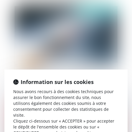
Publié le :
21/07/2021
Le pass sanitaire à l'épreuve du droit de l'Union
Européenne
Information sur les cookies
Nous avons recours à des cookies techniques pour
assurer le bon fonctionnement du site, nous
utilisons également des cookies soumis à votre
Publié le :
21/07/2021
consentement pour collecter des statistiques de
visite.
Cliquez ci-dessous sur « ACCEPTER » pour accepter
le dépôt de l'ensemble des cookies ou sur «