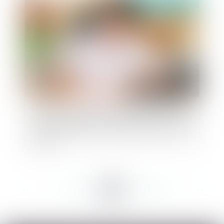
Publié le :
16/07/2021
Contentieux disciplinaire des praticiens de santé
: quid de la transmission de données médicales à
un tiers lorsqu'elle est subordonnée à l’accord du
patient ?
<<
<
...
161
162
163
164
165
166
167
...
>
>>