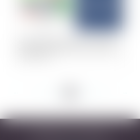
Révocation d’un gérant de SARL : compétence
exclusive du tribunal de commerce même en cas
d’activité civile
<<
<
...
10
11
12
13
14
15
16
...
>
>>
DESARNAUTS & ASSOCIÉS