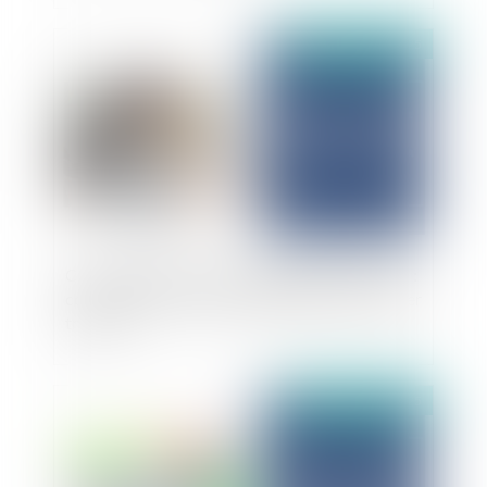
Publié le :
24/11/2025
Contrôle de l’Assurance Maladie des infirmiers :
comment un mauvais codage NGAP peut coûter
très cher
Publié le :
24/11/2025