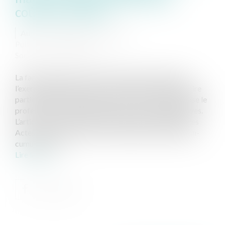
coûter très cher
Auteur : Delahousse Christophe
Publié le :
24/11/2025
Source :
www.eurojuris.fr
La facturation des soins infirmiers dans le cadre de
l’exercice libéral repose sur un dispositif réglementaire
particulièrement exigeant, dont le non-respect expose le
professionnel à des sanctions financières significatives.
L’article 11b de la NGAP (Nomenclature Générale des
Actes Professionnels) pose le principe central du non-
cumul des act...
Lire la suite