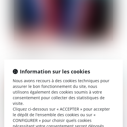
La sécurité des élus : les annonces du
gouvernement
Information sur les cookies
Publié le :
07/07/2023
Nous avons recours à des cookies techniques pour
assurer le bon fonctionnement du site, nous
utilisons également des cookies soumis à votre
consentement pour collecter des statistiques de
visite.
Cliquez ci-dessous sur « ACCEPTER » pour accepter
le dépôt de l'ensemble des cookies ou sur «
CONFIGURER » pour choisir quels cookies
nécessitant votre consentement seront déposés