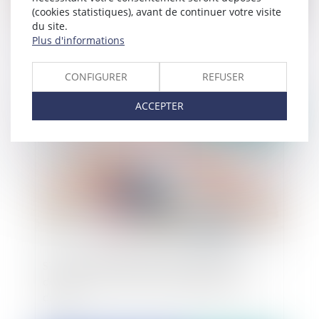
(cookies statistiques), avant de continuer votre visite
du site.
Procédure disciplinaire des médecins : Focus sur
Plus d'informations
les demandes de renvoi d’audience
CONFIGURER
REFUSER
ACCEPTER
Publié le :
04/07/2023
Six mois : délai impératif pour dépôt de la
déclaration de succession et règlement des
droits