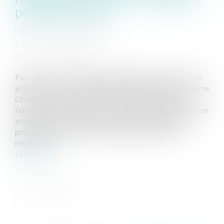
persiste et signe
Auteur : GAUVIN Ludovic
Publié le :
10/07/2023
Source :
www.eurojuris.fr
Par son arrêt en date du 6 juillet 2023 (Cass, 3ème civ, 6
juillet 2023, n° 22-10.884, Publié au Bulletin), la troisième
Chambre civile de la Cour de cassation a réaffirmé
l’absence de contradiction entre le principe de réparation
intégrale de la victime et le contrôle par le juge de la
proportionnalité entre le dommage et la solution
réparatoir...
Lire la suite