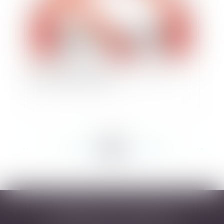
Vice caché de la chose vendue : rappel sur les
conditions de la garantie
<<
<
...
101
102
103
104
105
106
107
...
>
>>
DESARNAUTS & ASSOCIÉS