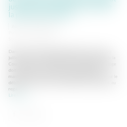
justifier une atteinte au droit de
la propriété d'autrui
Auteur : GAUVIN Ludovic
Publié le :
26/10/2023
Source :
www.eurojuris.fr
Dans un arrêt rendu le 6 juillet 2023 (Cass, 3ème civ, 6
juillet 2023, n° 22-10.884), la 3ème Chambre civile de la
Cour de cassation a une nouvelle fois rappelé que le juge
doit rechercher s’il n’existe pas une disproportion
manifeste entre le coût d’une solution réparatoire pour le
débiteur de bonne foi et son intérêt pour le créancier, au
rega...
Lire la suite