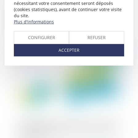
nécessitant votre consentement seront déposés
(cookies statistiques), avant de continuer votre visite
du site.
Plus d'informations
Quelques précisions sur le régime de la fraude
du tiers aux droits de l’assureur
CONFIGURER
REFUSER
ACCEPTER
Publié le :
26/10/2023
Action en garantie des vices cachés : recours de
l'acquéreur insatisfait à l'encontre d'un vendeur
professionnel