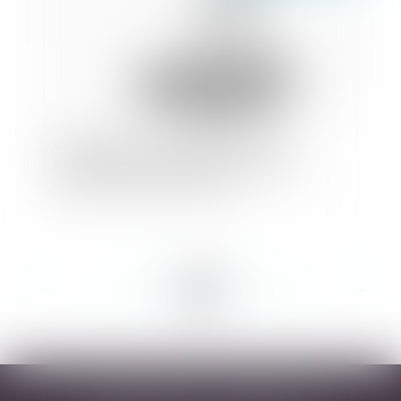
L’appréciation de la disproportion d’un
cautionnement au regard des facultés de
remboursement de la caution
<<
<
...
91
92
93
94
95
96
97
...
>
>>