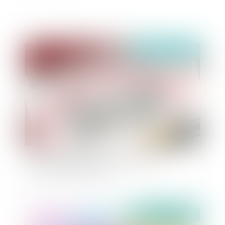
Publié le :
02/11/2023
Le reclassement s’étend aux postes de
classification supérieure
Publié le :
27/10/2023