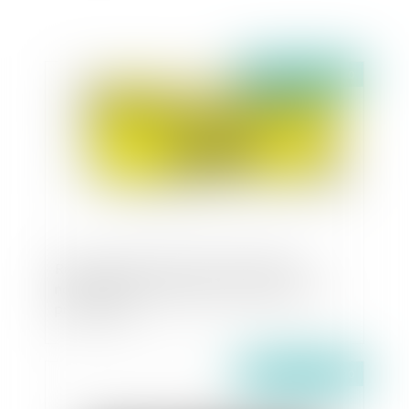
Publié le :
15/10/2020
Responsabilité civile professionnelle des
notaires et point de départ « flottant » de la
prescription
Publié le :
13/10/2020