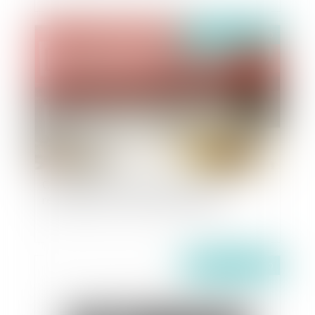
Publié le :
01/10/2020
Convention d'occupation domaniale : la
résiliation pour motif d'intérêt général
Publié le :
30/09/2020