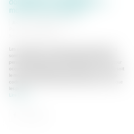
domaniale : la résiliation pour
motif d'intérêt général
Auteur : DROUINEAU Thomas
Publié le :
01/10/2020
Source :
www.eurojuris.fr
Les conventions d'occupation domaniale telle qu'elles
sont définies par le code général de la propriété des
personnes publiques sont une obligation, on le sait, pour
occuper une dépendance du domaine public quel que soit
le motif de cette occupation. L'article L2121 – 1 de ce
code est particulièrement limpide cet égard. On sait que
les pri...
Lire la suite