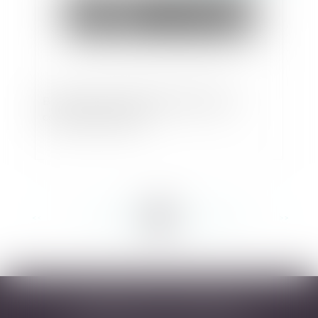
Bail commercial : liquidation judiciaire et
compensation légale
<<
<
...
191
192
193
194
195
196
197
...
>
>>
DESARNAUTS & ASSOCIÉS