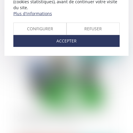
(cookies statistiques), avant de continuer votre visite
du site.
Plus d'informations
Elections et covid-19 : le taux d'abstention est-il
de nature à remettre en cause les résultats du
CONFIGURER
REFUSER
scrutin ?
ACCEPTER
Publié le :
01/10/2020
Les déblais résultant de travaux réalisés sur la
voie publique sont des déchets