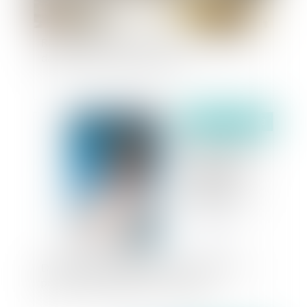
Rémunération et objectifs : pas d’imprévision
dans la part variable du salaire
Publié le :
15/09/2023
Déontologie des médecins : suspension d’un
praticien et obligation de formation