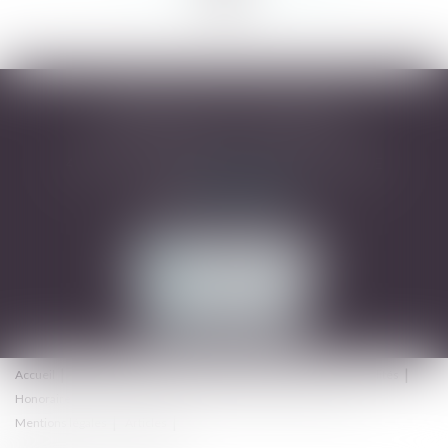
DESARNAUTS & ASSOCIÉS
43 rue Pierre-Paul Riquet - 31000 TOULOUSE
Tél :
05 32 09 49 45
Mail :
avocats@dhrd.fr
NOUS CONTACTER
NOUS LOCALISER
Accueil
Cabinet
L'équipe
Domaines d'intervention
Actualités
Honoraires
Contact
Consultation en ligne
Plan du site
Mentions légales
Articles