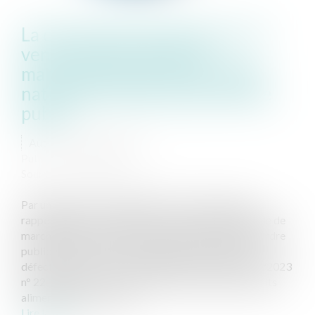
La convention de Vienne sur la
vente internationale de
marchandises exclut les règles
nationales, même celles d’ordre
public
Auteur : VIBERT Olivier
Publié le :
13/09/2023
Source :
www.eurojuris.fr
Par un arrêt du 17 mai 2023, la Cour de cassation
rappelle que la convention sur la vente internationale de
marchandises exclut les règles nationales même d’ordre
public et notamment celles relatives aux produits
défectueux. (C. Cass. 1ère chambre civile du 17/05/2023
n° 22-16290) Une société française vend des produits
alimentaires à une socié...
Lire la suite