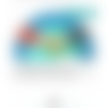
Publié le :
13/09/2023
La convention de Vienne sur la vente
internationale de marchandises exclut les règles
nationales, même celles d’ordre public
<<
<
...
95
96
97
98
99
100
101
...
>
>>