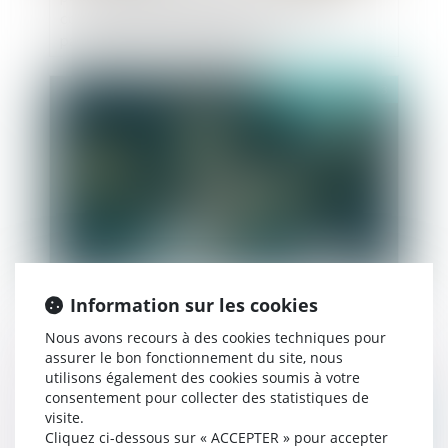
contrat pendant la durée nécessaire à la
passation d’un nouveau marché
Publié le :
28/09/2023
Réseaux sociaux : Que va changer l’entrée en
Information sur les cookies
vigueur du Digital Services Act, le règlement
Nous avons recours à des cookies techniques pour
européen sur la sécurité numérique ?
assurer le bon fonctionnement du site, nous
utilisons également des cookies soumis à votre
consentement pour collecter des statistiques de
visite.
Publié le :
19/09/2023
Cliquez ci-dessous sur « ACCEPTER » pour accepter