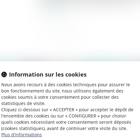
première déclaration. L’ordonnance n° 2020-...
Lire la suite
Information sur les cookies
2020
Publié le :
02/04/2020
Nous avons recours à des cookies techniques pour assurer le
bon fonctionnement du site, nous utilisons également des
cookies soumis à votre consentement pour collecter des
statistiques de visite.
Cliquez ci-dessous sur « ACCEPTER » pour accepter le dépôt de
l'ensemble des cookies ou sur « CONFIGURER » pour choisir
quels cookies nécessitant votre consentement seront déposés
(cookies statistiques), avant de continuer votre visite du site.
Plus d'informations