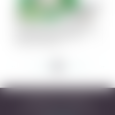
Les obligations de la commune en matière de
raccordement au réseau des habitations de son
territoire, en l’absence d’un schéma de
distribution d’eau potable
<<
<
...
217
218
219
220
221
222
223
...
>
>>
DESARNAUTS & ASSOCIÉS
43 rue Pierre-Paul Riquet - 31000 TOULOUSE