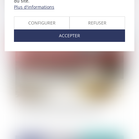
du site.
Pas de retrait d'une décision créatrice de droits
Plus d'informations
entachée d'un vice « danthonysable »
CONFIGURER
REFUSER
ACCEPTER
Publié le :
30/03/2020
Employeur : quelle conduite tenir en cas
d’information d’un éventuel harcèlement ?