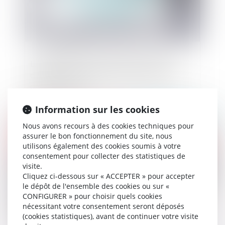
La modification des délais d’instruction des
demandes d’autorisation d’urbanisme et des
délais de recours
Information sur les cookies
Publié le :
30/03/2020
Nous avons recours à des cookies techniques pour
assurer le bon fonctionnement du site, nous
utilisons également des cookies soumis à votre
consentement pour collecter des statistiques de
visite.
Cliquez ci-dessous sur « ACCEPTER » pour accepter
le dépôt de l'ensemble des cookies ou sur «
CONFIGURER » pour choisir quels cookies
nécessitant votre consentement seront déposés
(cookies statistiques), avant de continuer votre visite