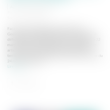
Auteur : TROUVÉ Ludivine
Publié le :
31/03/2020
Source :
www.eurojuris.fr
Face à la crise sanitaire que nous traversons, le
Gouvernement a rapidement présenté un projet de loi
définitivement adopté en urgence par le parlement le 22
mars dernier. La loi 2020-290 du 23 mars 2020 en son
article 4 déclare l’état d’urgence sur l’ensemble du
territoire et ce pour une durée de deux mois à compter du
24 mars. Concernant l...
Lire la suite