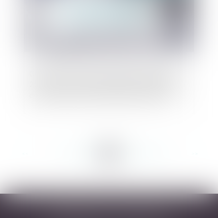
Covid-19 : que contient le décret du 30 mars
2020 relatif au fonds de solidarité à destination
des entreprises particulièrement touchées ?
<<
<
...
215
216
217
218
219
220
221
...
>
>>
DESARNAUTS & ASSOCIÉS