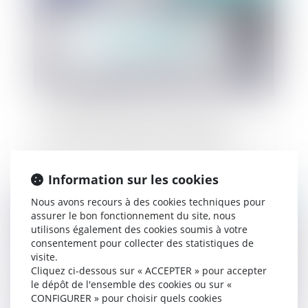
Covid 19 : la suspension des redevances
d'occupation domaniale, une aide possible ?
Information sur les cookies
Nous avons recours à des cookies techniques pour
Publié le :
02/04/2020
assurer le bon fonctionnement du site, nous
utilisons également des cookies soumis à votre
consentement pour collecter des statistiques de
visite.
Cliquez ci-dessous sur « ACCEPTER » pour accepter
le dépôt de l'ensemble des cookies ou sur «
CONFIGURER » pour choisir quels cookies