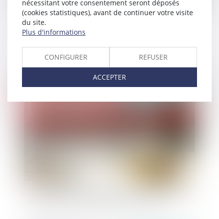
nécessitant votre consentement seront déposés
(cookies statistiques), avant de continuer votre visite
du site.
Covid-19 et loyers commerciaux : quelles
Plus d'informations
mesures en faveur des entreprises ?
CONFIGURER
REFUSER
ACCEPTER
Publié le :
01/04/2020
La gestion du domaine public supporte-t-elle les
servitudes conventionnelles de droit privé ?