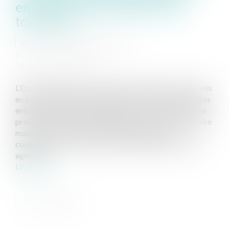
entreprises particulièrement
touchées ?
Auteur : Delahousse Christophe
Publié le :
01/04/2020
Source :
www.eurojuris.fr
L’État, les Régions et les collectivités territoriales ont mis
en place un fonds de solidarité pour aider les plus petites
entreprises les plus touchées par la crise Covid.19. Cela
prend la forme d’une subvention d’un montant forfaitaire
maximum de 1 500 €. Cette aide s’adresse aux
commerçants, artisans, professions libérales et autres
agents é...
Lire la suite