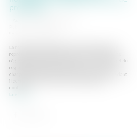
procédure
Auteur : MOUNIELOU Etienne
Publié le :
17/01/2023
Source :
www.eurojuris.fr
La notification préalable des actes de procédure aux
représentants de la partie adverse est bien plus qu’une
règle de courtoisie entre confrères. Certes, l’article 5.4 du
règlement intérieur national précise que : « L’avocat
chargé d’introduire une procédure contre une partie dont
il connaît le conseil, doit aviser au préalable son
confrère...
Lire la suite