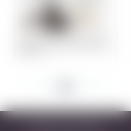
Décision du 29 septembre 2022 : Le rappel de
l’exigence de la notification préalable des actes
de procédure
<<
<
...
121
122
123
124
125
126
127
...
>
>>
DESARNAUTS & ASSOCIÉS