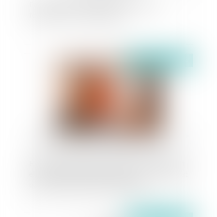
Procédure de conciliation : précisions sur
l’étendue de la confidentialité
Publié le :
30/09/2024
Enlèvement international d’enfant : l’enfant peut
exceptionnellement retourner dans un autre État
que celui de sa résidence habituelle