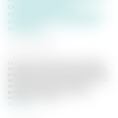
cause exonératoire de
responsabilité du constructeur, y
compris au titre des préjudices
immatériels
Auteur : GAUVIN Ludovic
Publié le :
03/10/2024
Source :
www.eurojuris.fr
Cass, 3ème civ, 19 septembre 2024, n°22-24.808 Aux
termes de l’article L 242-1 du code des assurances, tout
propriétaire d’un ouvrage, de vendeur ou de mandataire
du propriétaire de l’ouvrage, qui fait réaliser des travaux
de construction, doit souscrire une assurance
garantissant, en dehors de toute recherche des
responsabilités, le paiement...
Lire la suite