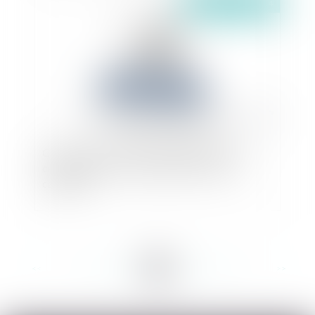
Publié le :
27/09/2024
Clôture d’un compte courant garanti par un
cautionnement : revirement de la cour de
cassation
<<
<
...
57
58
59
60
61
62
63
...
>
>>