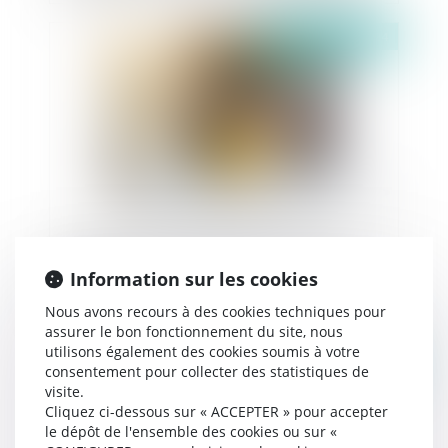
immatériels
Publié le :
02/10/2024
La réception tacite implique une volonté non
équivoque du maitre de l'ouvrage de recevoir
Information sur les cookies
l'ouvrage
Nous avons recours à des cookies techniques pour
assurer le bon fonctionnement du site, nous
utilisons également des cookies soumis à votre
Publié le :
01/10/2024
consentement pour collecter des statistiques de
visite.
Cliquez ci-dessous sur « ACCEPTER » pour accepter
le dépôt de l'ensemble des cookies ou sur «