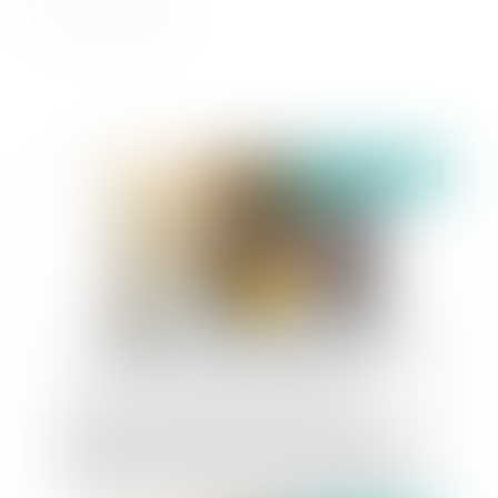
Publié le :
03/10/2024
Le défaut de souscription de l'assurance
obligatoire dommages ouvrage ne constitue pas
une cause exonératoire de responsabilité du
constructeur, y compris au titre des préjudices