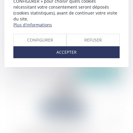
CONFIGURER » pour choisir quels cookies
nécessitant votre consentement seront déposés
(cookies statistiques), avant de continuer votre visite
du site.
Plus d'informations
Le risque pénal en cas de fusion-absorption : peu
CONFIGURER
REFUSER
importe la forme de la société absorbée
ACCEPTER
Publié le :
30/09/2024