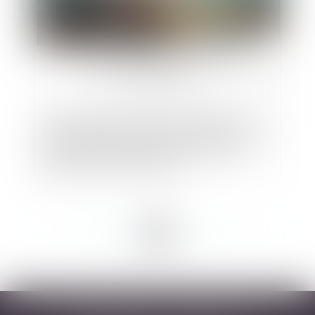
L'autorisation de réaliser des travaux sur les
parties communes de la copropriété ne peut pas
être distraite de la décision de l'assemblée
générale des copropriétaires
<<
<
...
66
67
68
69
70
71
72
...
>
>>