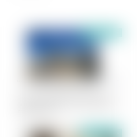
Publié le :
28/06/2024
La nécessité de démolir et de reconstruire un
ouvrage ne constitue pas en soit un désordre de
nature décennale
Publié le :
24/06/2024