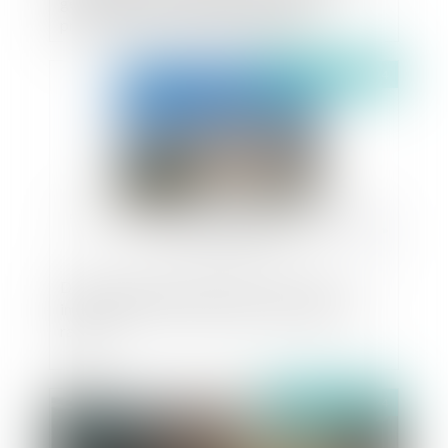
généraliste de se rapprocher du primo
prescripteur ou d’un autre spécialiste
Publié le :
19/06/2024
Désir de rivage versus réalité : Le marché
immobilier côtier à l’aube d’un retournement
rapide
Publié le :
19/06/2024