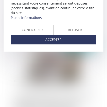
nécessitant votre consentement seront déposés
(cookies statistiques), avant de continuer votre visite
du site.
Plus d'informations
La gestion patrimoniale des collectivités : des
marchés publics d’avocats passés de gré à gré
CONFIGURER
REFUSER
ACCEPTER
Publié le :
20/06/2024
Déontologie des médecins : en cas de doutes sur
des prescriptions, il appartient au médecin