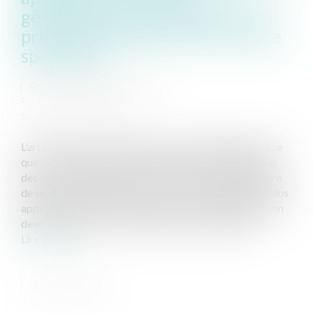
généraliste de se rapprocher du
primo prescripteur ou d’un autre
spécialiste
Auteur : PORCHET Thomas
Publié le :
20/06/2024
Source :
www.eurojuris.fr
L'article R. 4127-8 du code de la santé publique dispose
que : « Dans les limites fixées par la loi et compte tenu
des données acquises de la science, le médecin est libre
de ses prescriptions qui seront celles qu'il estime les plus
appropriées en la circonstance. Il doit, sans négliger son
devoir d'assistance morale, limiter ses prescripti...
Lire la suite