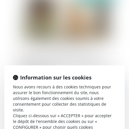
Shrinkflation : obligation d’information des
consommateurs sur les prix des produits dont la
quantité a diminué
Information sur les cookies
Nous avons recours à des cookies techniques pour
Publié le :
20/06/2024
assurer le bon fonctionnement du site, nous
utilisons également des cookies soumis à votre
consentement pour collecter des statistiques de
visite.
Cliquez ci-dessous sur « ACCEPTER » pour accepter
le dépôt de l'ensemble des cookies ou sur «
CONFIGURER » pour choisir quels cookies