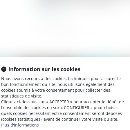
législation funéraire. Le décret d’applic...
Lire la suite
Information sur les cookies
2022
Publié le :
22/09/2022
Nous avons recours à des cookies techniques pour assurer le
bon fonctionnement du site, nous utilisons également des
cookies soumis à votre consentement pour collecter des
statistiques de visite.
Cliquez ci-dessous sur « ACCEPTER » pour accepter le dépôt de
l'ensemble des cookies ou sur « CONFIGURER » pour choisir
quels cookies nécessitant votre consentement seront déposés
(cookies statistiques), avant de continuer votre visite du site.
Plus d'informations