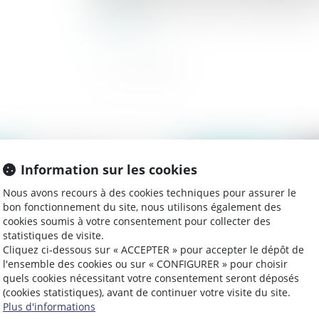
consentement En France, le droit à l'image est p.
Lire la suite
Information sur les cookies
2024
Publié le :
22/11/2024
Nous avons recours à des cookies techniques pour assurer le
bon fonctionnement du site, nous utilisons également des
cookies soumis à votre consentement pour collecter des
statistiques de visite.
Cliquez ci-dessous sur « ACCEPTER » pour accepter le dépôt de
l'ensemble des cookies ou sur « CONFIGURER » pour choisir
quels cookies nécessitant votre consentement seront déposés
(cookies statistiques), avant de continuer votre visite du site.
Plus d'informations