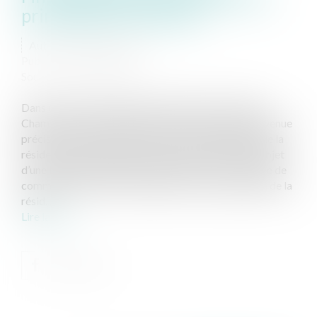
principale a ses limites
Auteur : FILSER Jacques
Publié le :
27/02/2024
Source :
www.eurojuris.fr
Dans un arrêt du 13 décembre 2023 (22-19.749), la
Chambre commerciale de la Cour de cassation est venue
préciser les limites du principe de l’insaisissabilité de la
résidence d’un entrepreneur individuel ayant fait l’objet
d’une liquidation judiciaire. L’article L. 526-1 du Code de
commerce énonce les modalités de l’insaisissabilité de la
résid...
Lire la suite