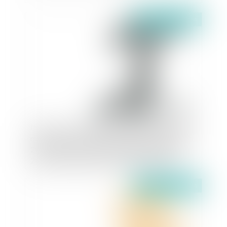
Publié le :
26/02/2024
Instruction du 14 décembre 2023 relative à la
mise en œuvre du décret n°2021-795 du 23 juin
2021 et du décret n°2022-1078 du 29 juillet
2022 relatifs à la gestion quantitative de la
ressource en eau : précisions sur ses modalités
Publié le :
26/02/2024