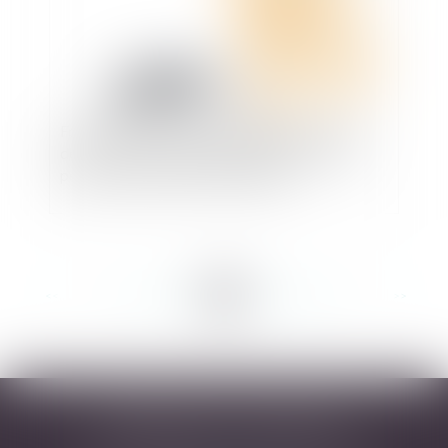
Focus sur le non renouvellement des contrats
des accueillants familiaux employés par des
personnes morales de droit public
<<
<
...
80
81
82
83
84
85
86
...
>
>>
DESARNAUTS & ASSOCIÉS