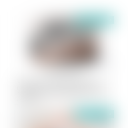
Publié le :
27/02/2024
Urbanisme et prévention des incendies : un
projet de décret pris en application de la loi du
10 juillet 2023 complète le régime des « zones
de dangers »
Publié le :
27/02/2024