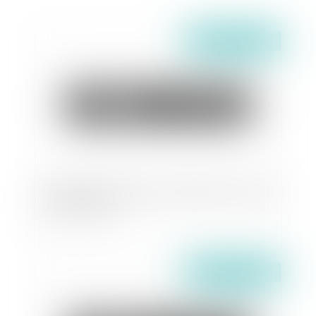
Publié le :
27/11/2020
Obligation de délivrance du bailleur tout au long
de la vie du bail
Publié le :
26/11/2020