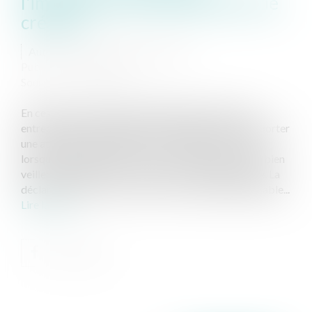
l'importance de la déclaration de
créance
Auteur : GAUCHER-PIOLA Alexis
Publié le :
23/11/2020
Source :
www.eurojuris.fr
En ces temps troublés de fragilités financières des
entreprises et exploitations, les dirigeants doivent porter
une attention particulière à leurs créances. En effet
lorsqu’une entreprise se trouve en difficultés, il faut bien
veiller à protéger votre créance sur cette entreprise. La
déclaration de créances est une formalité indispensable...
Lire la suite