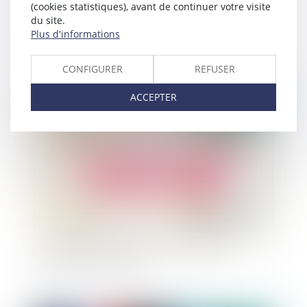
(cookies statistiques), avant de continuer votre visite
du site.
Maître d'ouvrage : qualité de constructeur dans
Plus d'informations
l'exercice de ses recours en garantie ?
CONFIGURER
REFUSER
ACCEPTER
Publié le :
23/11/2020
Entreprise en difficulté : l'importance de la
déclaration de créance