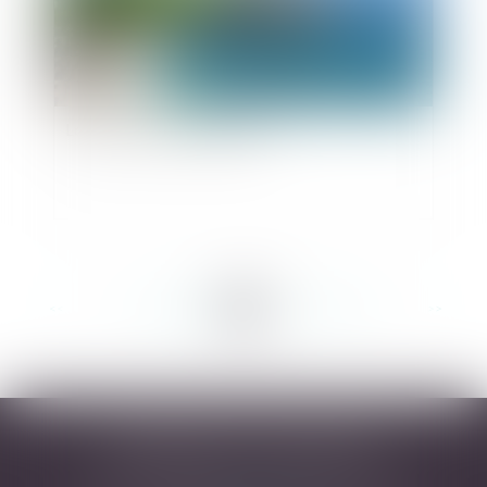
Loi littoral et indemnisation
<<
<
...
187
188
189
190
191
192
193
...
>
>>
DESARNAUTS & ASSOCIÉS