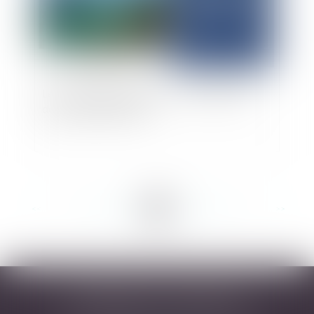
Les « 50 pas géométriques » : une spécificité
domaniale ultramarine
<<
<
...
25
26
27
28
29
30
31
...
>
>>
DESARNAUTS & ASSOCIÉS