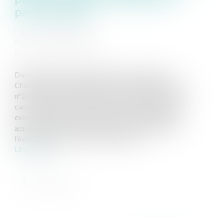
parts sociales
Auteur : VIBERT Olivier
Publié le :
01/07/2025
Source :
www.eurojuris.fr
Dans un arrêt du 7 mai 2025 (Cour de cassation,
Chambre Commerciale arrêt du 7 mai 2025, pourvoi
n°23-24.041), la chambre commerciale de la Cour de
cassation a précisé les limites du contrôle que peut
exercer un juge sur la mission d’un expert désigné en
application de l’article 1843-4 du Code civil pour
l’évaluation des parts sociales. Plusieu...
Lire la suite