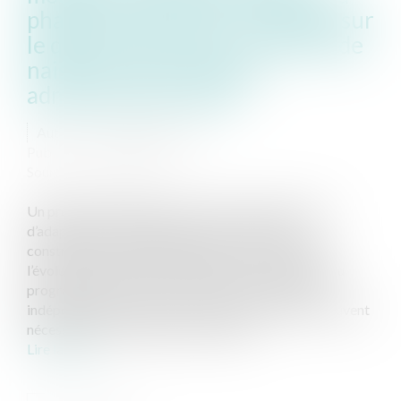
phase d'instruction : incidence sur
le délai d'instruction et la date de
naissance de la décision
administrative tacite
Auteur : CHAREYRE Benoît
Publié le :
15/02/2024
Source :
www.eurojuris.fr
Un projet immobilier est par nature évolutif au gré
d’adaptations règlementaires, commerciales,
constructives, environnementales, ou au regard de
l’évolution des besoins techniques et fonctionnels du
programme qu’il porte. Tous ces facteurs, parfois
indépendants de la volonté du porteur de projet, peuvent
nécessiter des ajustements de l’opéra...
Lire la suite