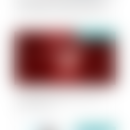
Non respect de la clause de règlement amiable
de la convention coral et fin de non-recevoir
Publié le :
14/02/2024
Les comédies romantiques face au droit : les
enfants amoureux