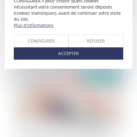
CONFIGURER » pour choisir quels cookies
nécessitant votre consentement seront déposés
(cookies statistiques), avant de continuer votre visite
du site.
Plus d'informations
Faculté du pétitionnaire de modifier sa demande
CONFIGURER
REFUSER
pendant la phase d'instruction : incidence sur le
délai d'instruction et la date de naissance de la
ACCEPTER
décision administrative tacite
Publié le :
15/02/2024