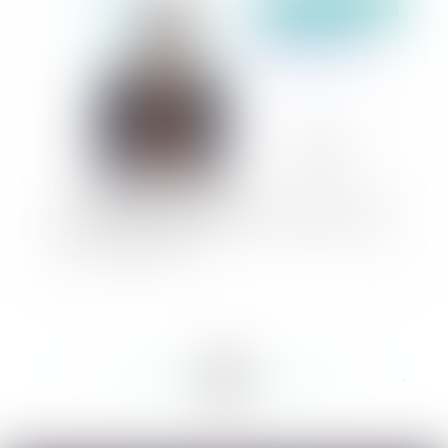
Publié le :
14/02/2024
Comment contester une décision administrative
? Société Intercopie
<<
<
...
82
83
84
85
86
87
88
...
>
>>