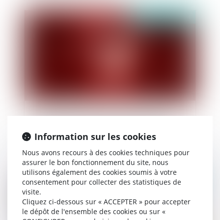
Publié le :
15/02/2024
Les comédies romantiques face au droit :
l'arnacoeur, briseur de couple professionnel
Information sur les cookies
Nous avons recours à des cookies techniques pour
assurer le bon fonctionnement du site, nous
utilisons également des cookies soumis à votre
Publié le :
15/02/2024
consentement pour collecter des statistiques de
visite.
Cliquez ci-dessous sur « ACCEPTER » pour accepter
le dépôt de l'ensemble des cookies ou sur «