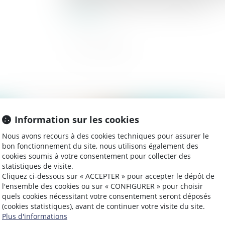
Dans un arrêt en date du 4 avril 2024 (Cass...
Lire la suite
Information sur les cookies
2024
Publié le :
06/05/2024
Nous avons recours à des cookies techniques pour assurer le
bon fonctionnement du site, nous utilisons également des
cookies soumis à votre consentement pour collecter des
statistiques de visite.
Cliquez ci-dessous sur « ACCEPTER » pour accepter le dépôt de
l'ensemble des cookies ou sur « CONFIGURER » pour choisir
quels cookies nécessitant votre consentement seront déposés
(cookies statistiques), avant de continuer votre visite du site.
Plus d'informations