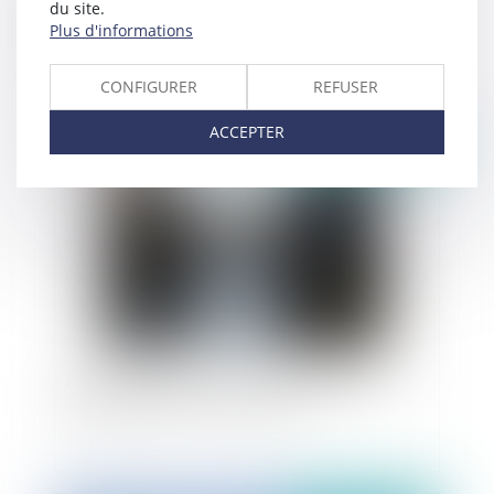
du site.
Pacte d'associés avec clause sur succession
Plus d'informations
future : Nullité ?
CONFIGURER
REFUSER
ACCEPTER
Publié le :
14/04/2023
Formation des élus : les droits individuels en
augmentation de 100 € en 2023