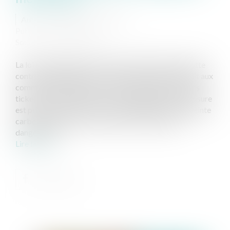
Auteur : HARDOUIN Maxime
Publié le :
25/04/2023
Source :
www.eurojuris.fr
La loi n° 2020-105 du 10 février 2020 relative à la lutte
contre le gaspillage et à l’économie circulaire interdit aux
commerçants d’imprimer systématiquement certains
tickets de caisse à partir du 1er août 2023. Cette mesure
est prise afin de lutter contre le gaspillage et l'empreinte
carbone et diminuer l'exposition aux substances
dangereuses...
Lire la suite