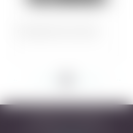
Baux dérogatoires et baux commerciaux
<<
<
...
110
111
112
113
114
115
116
...
>
>>
DESARNAUTS & ASSOCIÉS
43 rue Pierre-Paul Riquet - 31000 TOULOUSE