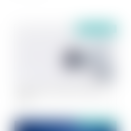
Publié le :
16/07/2019
Affaire Tapie (5) : que penser de la décision de
relaxe ?
Publié le :
02/07/2019