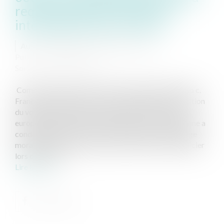
requérant blessé lors de son
interpellation par la police
Auteur : VARRON CHARRIER Capucine
Publié le :
02/07/2019
Source :
www.eurojuris.fr
Commentaire de l'arrêt CEDH 23 mai 2019, Chebab c.
France, req. n° 542/13: Sur le fondement d’une violation
du volet procédural de l’article 2 de la Convention
européenne des droits de l’homme, la Cour européenne a
condamné la France à verser 20 000 € pour dommage
moral au requérant, blessé par arme à feu par un policier
lors de son int...
Lire la suite