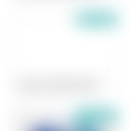
Publié le :
26/06/2019
Congé avec offre d'indemnité d'éviction et
prescription de l'indemnité d'occupation
Publié le :
24/06/2019