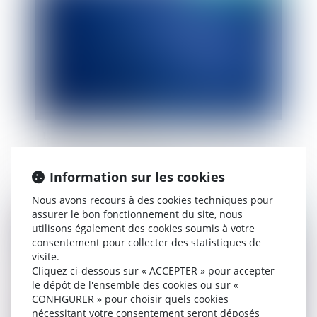
La France condamnée à payer 20 000 euros de
dommage moral au requérant blessé lors de son
interpellation par la police
Information sur les cookies
Nous avons recours à des cookies techniques pour
assurer le bon fonctionnement du site, nous
Publié le :
01/07/2019
utilisons également des cookies soumis à votre
consentement pour collecter des statistiques de
visite.
Cliquez ci-dessous sur « ACCEPTER » pour accepter
le dépôt de l'ensemble des cookies ou sur «
CONFIGURER » pour choisir quels cookies
nécessitant votre consentement seront déposés