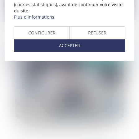
(cookies statistiques), avant de continuer votre visite
du site.
Plus d'informations
La clause pénale : clause souple mais limitée
CONFIGURER
REFUSER
ACCEPTER
Publié le :
01/07/2019
La nouvelle théorie de l'imprévision des contrats
et la possibilité de renégocier les contrats