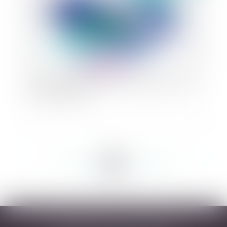
Rupture conventionnelle : le plus important c’est
le consentement !
<<
<
...
253
254
255
256
257
258
259
...
>
>>