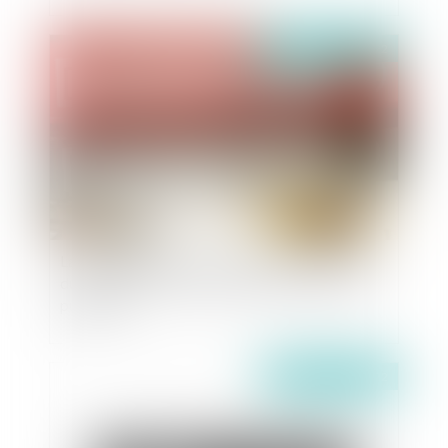
Publié le :
22/11/2022
La redevance de stade : la difficile application
du code général de la propriété des personnes
publiques
Publié le :
22/11/2022