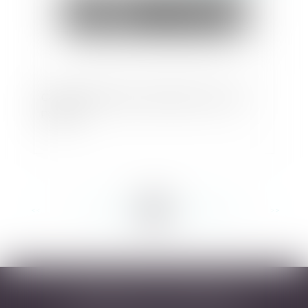
Clause d'indexation et réputation non écrite
partielle
<<
<
...
126
127
128
129
130
131
132
...
>
>>
DESARNAUTS & ASSOCIÉS