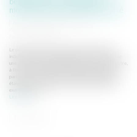
bénéfice d’une prime peut
méconnaître le principe d’égalité
Auteur : VARRON CHARRIER Capucine
Publié le :
29/11/2022
Source :
www.eurojuris.fr
Le décret du 29 décembre 2021 prévoyait diverses
indemnités pour les enseignants chercheurs, liées, pour
une de ces indemnités, au grade détenu et, pour une autre,
à l’exercice de certaines fonctions ou responsabilités
particulières. Cependant, les enseignants chercheurs
étaient privés de ces deux indemnités spécifiques s’ils
exerçaient à côté u...
Lire la suite