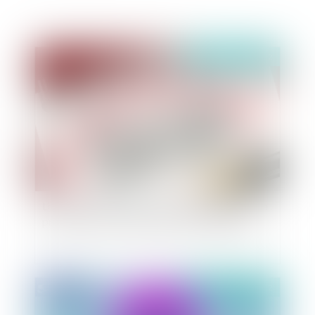
Publié le :
29/11/2022
L’exclusion de certains agents du bénéfice d’une
prime peut méconnaître le principe d’égalité
Publié le :
28/11/2022