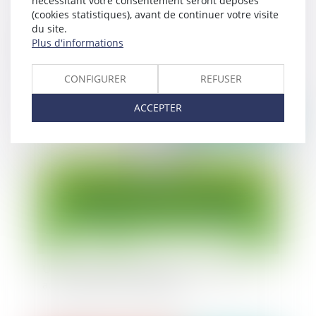
nécessitant votre consentement seront déposés
(cookies statistiques), avant de continuer votre visite
du site.
Bail commercial, liquidation et cession de fonds
Plus d'informations
de commerce
CONFIGURER
REFUSER
ACCEPTER
Publié le :
23/11/2022
Un manquement au RGPD peut constituer un
acte de concurrence déloyale