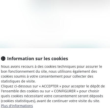
du délai de prescription imparti au salarié pour..
Lire la suite
Information sur les cookies
2024
Publié le :
13/09/2024
Nous avons recours à des cookies techniques pour assurer le
bon fonctionnement du site, nous utilisons également des
cookies soumis à votre consentement pour collecter des
statistiques de visite.
Cliquez ci-dessous sur « ACCEPTER » pour accepter le dépôt de
l'ensemble des cookies ou sur « CONFIGURER » pour choisir
quels cookies nécessitant votre consentement seront déposés
(cookies statistiques), avant de continuer votre visite du site.
Plus d'informations