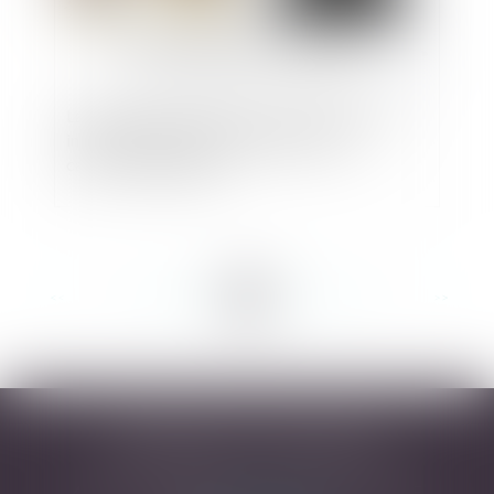
La simple qualité d’électeur ne confère pas un
intérêt à agir contre une délibération à
caractère budgétaire
<<
<
...
64
65
66
67
68
69
70
...
>
>>
DESARNAUTS & ASSOCIÉS
43 rue Pierre-Paul Riquet - 31000 TOULOUSE