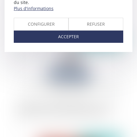
du site.
Discrimination en raison du handicap et charge
Plus d'informations
de la preuve
CONFIGURER
REFUSER
ACCEPTER
Publié le :
03/07/2024
Obligation d’information du prêteur : mise en
garde contre le risque du défaut d’assurance