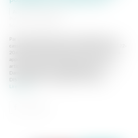
Auteur : HENOT Caroline
Publié le :
04/07/2024
Source :
www.eurojuris.fr
Par un arrêt rendu en date du 15 mai 2024 (Cour de
cassation, Chambre sociale, 15 mai 2024, Pourvoi n° 22-
20.650), la Chambre sociale de la Cour de cassation a
apporté une nouvelle illustration de la délicate
articulation entre PSE et obligation de reclassement.
Dans cette affaire, une société SCHIEVER
DISTRIBUTION avait engagé, en 2014, une pr...
Lire la suite