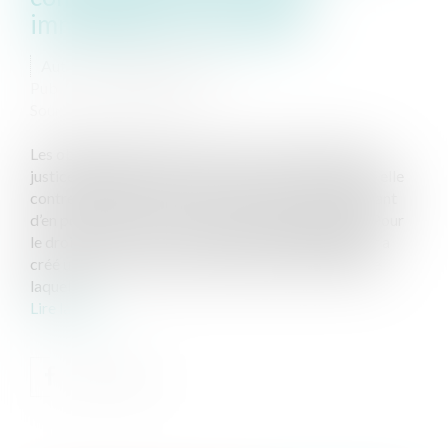
immobilière et ses aléas
Auteur : PROVANSAL Alain
Publié le :
29/06/2023
Source :
www.eurojuris.fr
Les obligations entre les parties ou les décisions de
justice peuvent générer une créance de l’une d’entre elle
contre l’autre (ou les autres). Mais la durée permettant
d’en poursuivre le recouvrement n’est pas illimitée. Pour
le droit à l’oubli raccourci depuis 2008 le législateur a
créé une prescription extinctive à partir de l’effet de
laquel...
Lire la suite