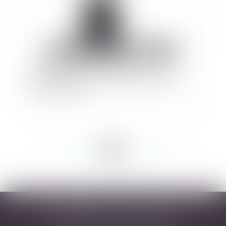
L’obligation de sécurité de l'employeur
comprend la prise en compte de la charge de
travail du salarié
<<
<
...
102
103
104
105
106
107
108
...
>
>>
DESARNAUTS & ASSOCIÉS