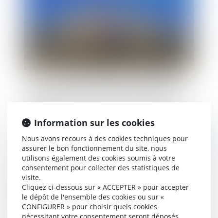
Possibilité de saisir la juridiction administrative
par courrier électronique avant de confirmer la
requête via Télérecours ou un autre moyen de
saisine
Information sur les cookies
Publié le :
30/06/2023
Nous avons recours à des cookies techniques pour
assurer le bon fonctionnement du site, nous
utilisons également des cookies soumis à votre
consentement pour collecter des statistiques de
visite.
Cliquez ci-dessous sur « ACCEPTER » pour accepter
le dépôt de l'ensemble des cookies ou sur «
CONFIGURER » pour choisir quels cookies
nécessitant votre consentement seront déposés