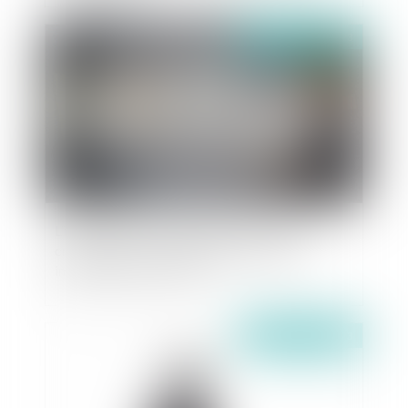
Publié le :
29/06/2023
L’interruption de la prescription du titre de
créance par le commandement de saisie
immobilière et ses aléas
Publié le :
29/06/2023