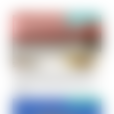
Publié le :
03/07/2023
Rémunération variable : l’atteinte de l’objectif
entraîne le versement du bonus même en cas de
départ du salarié avant la date de versement
prévue
Publié le :
03/07/2023