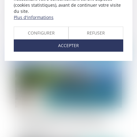
(cookies statistiques), avant de continuer votre visite
du site.
Débaucher les salariés d’un concurrent :
Plus d'informations
Attention à la concurrence déloyale !
CONFIGURER
REFUSER
ACCEPTER
Publié le :
29/06/2023
Loi Littoral - Article L. 121-8 du code de
l’urbanisme modifié par l’article 42 de la loi
ELAN : précisions sur la notion de « secteurs
déjà urbanisés »