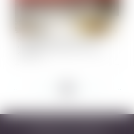
Point sur la nature du contentieux des
contestations d’attribution de conventions
domaniales
<<
<
...
52
53
54
55
56
57
58
...
>
>>
DESARNAUTS & ASSOCIÉS