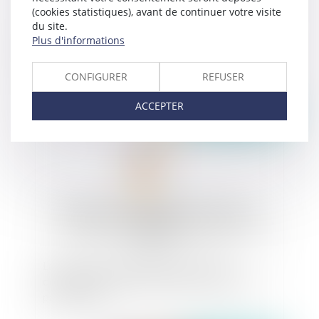
(cookies statistiques), avant de continuer votre visite
du site.
Une occupation gratuite du domaine public
Plus d'informations
pour toutes les associations désormais possible
avec la loi du 15 avril 2024
CONFIGURER
REFUSER
ACCEPTER
Publié le :
12/11/2024
La rupture du Contrat de travail à durée
déterminée (CDD) pendant la période d’essai
par le salarié