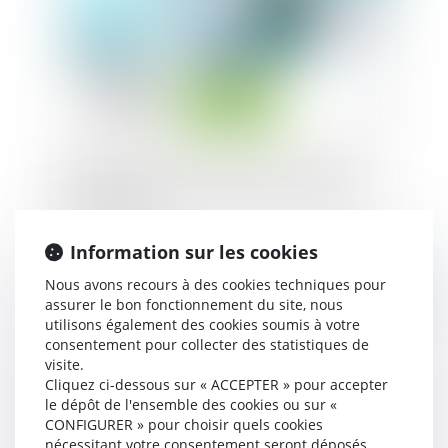
Données de santé et actions concurrentielles :
Les précisions de la CJUE dans son arrêt du 4
octobre 2024
Information sur les cookies
Publié le :
13/11/2024
Nous avons recours à des cookies techniques pour
assurer le bon fonctionnement du site, nous
utilisons également des cookies soumis à votre
consentement pour collecter des statistiques de
visite.
Cliquez ci-dessous sur « ACCEPTER » pour accepter
le dépôt de l'ensemble des cookies ou sur «
CONFIGURER » pour choisir quels cookies
nécessitant votre consentement seront déposés