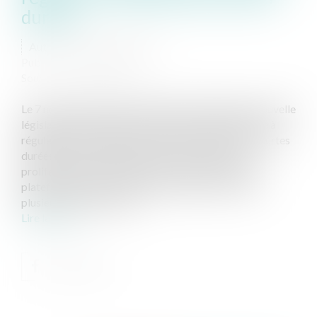
durées
Auteur : TROUVÉ Ludivine
Publié le :
15/11/2024
Source :
www.eurojuris.fr
Le 7 novembre 2024, les députés ont adopté une nouvelle
législation surnommée la “loi Anti-Airbnb”, destinée à
réguler plus strictement le marché des locations courtes
durées. Cette loi intervient dans un contexte de
prolifération des locations de courte durée, via des
plateformes de type Airbnb notamment. En effet,
plusieurs années les loca...
Lire la suite