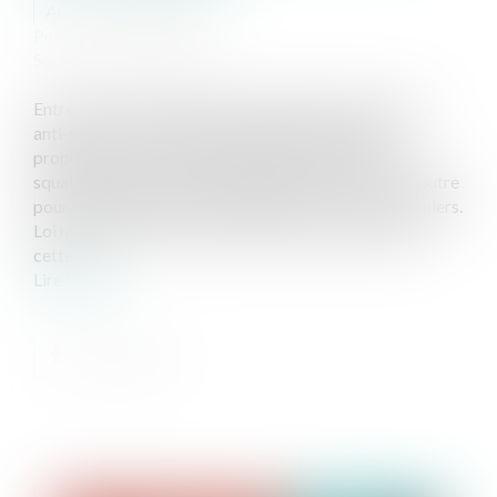
Auteur : Claverie Lucie
Publié le :
06/11/2023
Source :
www.eurojuris.fr
Entrée en vigueur depuis le 29 juillet 2023, la loi dite «
anti-squat » a pour objectif de mieux protéger le
propriétaire d’un bien immobilier à l’encontre d’un
squatteur ou d’un locataire défaillant. Cette loi a en outre
pour objectif de durcir les sanctions contres ces derniers.
Loi n° 2023-668 du 27 juillet 2023 Si les objectifs de
cette...
Lire la suite