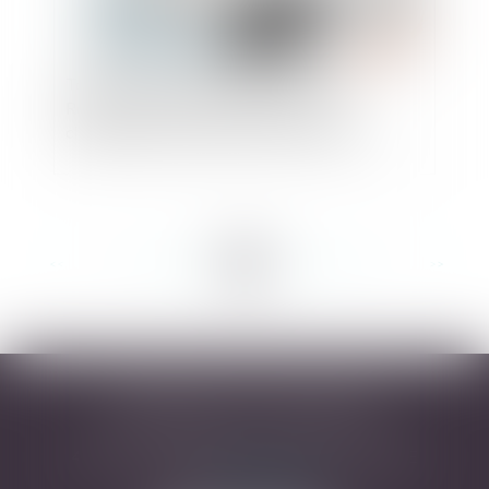
Tout ce qu’il faut savoir sur les Zones de
Revitalisation Rurale (ZRR) avant les
changements du projet de loi de finances !
<<
<
...
90
91
92
93
94
95
96
...
>
>>
DESARNAUTS & ASSOCIÉS
43 rue Pierre-Paul Riquet - 31000 TOULOUSE
Tél :
05 32 09 49 45