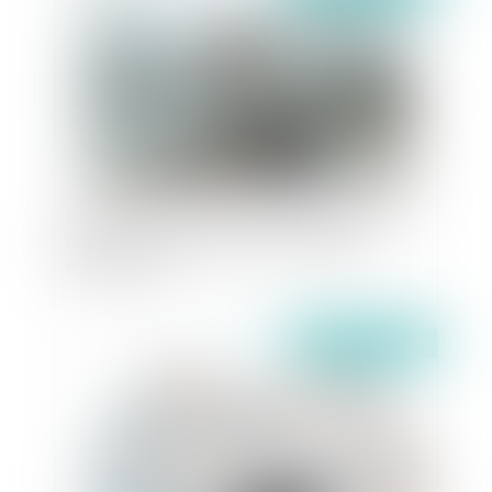
Le transfert aux collectivités de la gestion des
digues domaniales en 2024 : un héritage
encombrant ?
Publié le :
02/11/2023