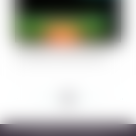
Bail commercial : modifications du règlement
de copropriété et restrictions de l'activité
<<
<
...
85
86
87
88
89
90
91
...
>
>>