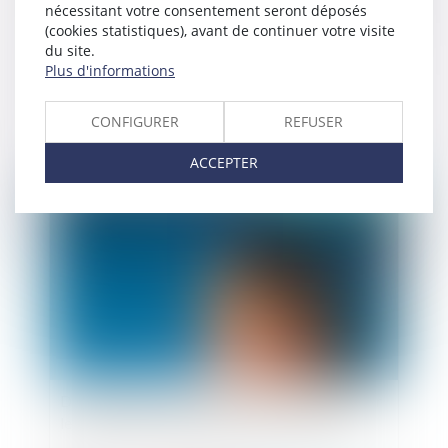
nécessitant votre consentement seront déposés
(cookies statistiques), avant de continuer votre visite
du site.
Plus d'informations
La loi Badinter n'exclut pas l’application de la
responsabilité civile extracontractuelle de droit
commun à l'encontre des non conducteurs
CONFIGURER
REFUSER
ACCEPTER
Publié le :
29/01/2024
Déontologie des praticiens de santé : rappel sur
les règles d’impartialité du médecin expert