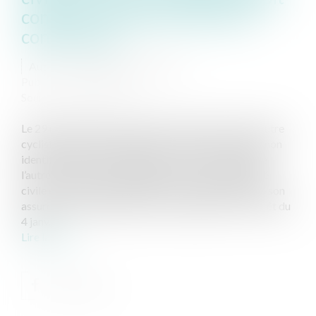
commun à l'encontre des non
conducteurs
Auteur : LEWERTOWSKI Judith
Publié le :
29/01/2024
Source :
www.eurojuris.fr
Le 29 mars 2012, un cycliste a été renversé par un autre
cycliste se trouvant derrière lui, alors qu’un camion non
identifié venait de les dépasser. La victime a assigné
l’autre cycliste sur le fondement de la responsabilité
civile extracontractuelle de droit commun ainsi que son
assureur en indemnisation de ses préjudices. Par arrêt du
4 janv...
Lire la suite