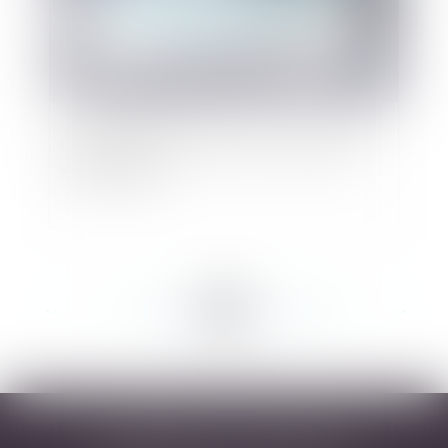
Coronavirus et droit du travail : quels impacts
sur l’entreprise ?
<<
<
...
221
222
223
224
225
226
227
...
>
>>
DESARNAUTS & ASSOCIÉS