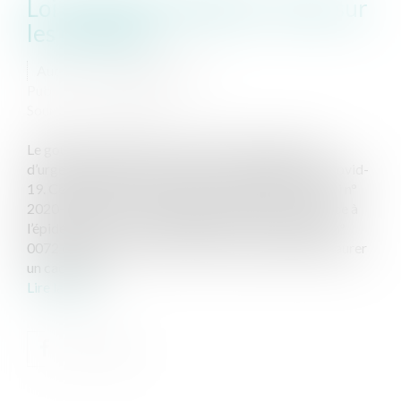
Loi d’urgence sanitaire : focus sur
les mesures !
Auteur : CHAMARRE Julien
Publié le :
24/03/2020
Source :
www.eurojuris.fr
Le gouvernement français a établi un projet de loi
d’urgence sanitaire pour faire face à l’épidémie de covid-
19. Ce projet de loi a donné lieu à l’adoption d’une loi n°
2020-290 du 23 mars 2020 d’urgence pour faire face à
l’épidémie de covid-19, publiée au Journal Officiel n°
0072 du 24 mars 2020. Cette loi a pour objet d’instaurer
un cadre lég...
Lire la suite