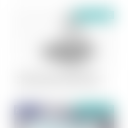
Publié le :
24/03/2020
La caution ne peut invoquer la prescription
biennale qui bénéficie au débiteur principal
Publié le :
24/03/2020