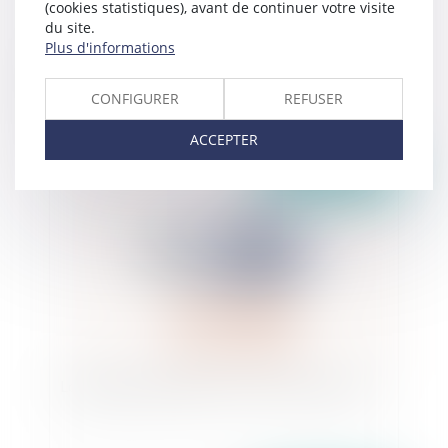
(cookies statistiques), avant de continuer votre visite
du site.
Plus d'informations
Le déficit fonctionnel temporaire ne doit pas
être confondu avec les périodes d’arrêt de
CONFIGURER
REFUSER
travail de la victime
ACCEPTER
Publié le :
24/03/2020
Loi d’urgence sanitaire : focus sur les mesures !