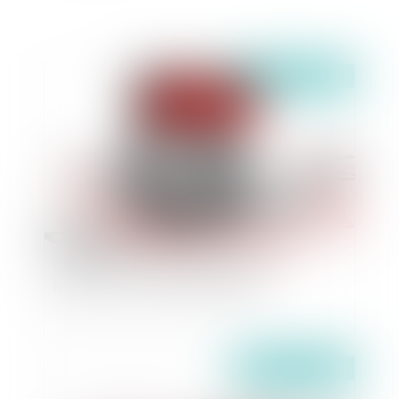
Publié le :
24/03/2020
COVID-19 : Les délais des procédures
judiciaires sont-ils aussi confinés ?
Publié le :
24/03/2020