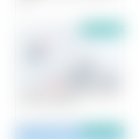
Publié le :
28/10/2021
Obligation vaccinale des agents territoriaux : le
cas des crèches municipales
Publié le :
25/10/2021