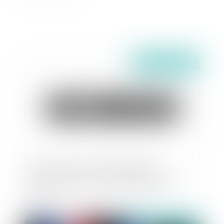
Publié le :
03/11/2021
Bail commercial : point de départ de la
prescription de l'action en augmentation de
loyer