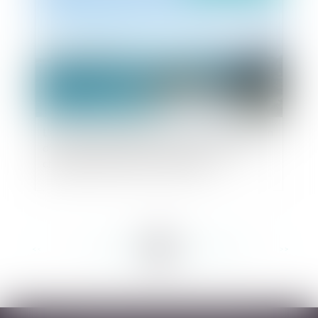
L'érosion naturelle du littoral : aucune obligation
d'entretien des défenses contre la mer à la
charge de l'État ni des collectivités
<<
<
...
154
155
156
157
158
159
160
...
>
>>