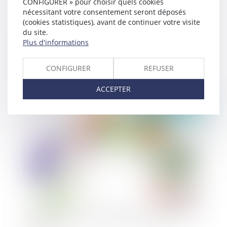
CONFIGURER » pour choisir quels cookies
nécessitant votre consentement seront déposés
(cookies statistiques), avant de continuer votre visite
du site.
Plus d'informations
Motif de déplafonnement et point de départ du
taux d’intérêt
CONFIGURER
REFUSER
ACCEPTER
Publié le :
02/11/2021
Loi EGALIM 2 : les principales nouveautés à
retenir