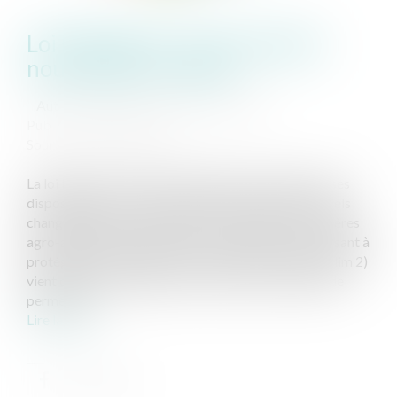
Loi EGALIM 2 : les principales
nouveautés à retenir
Auteur : BELLONE-CLOSSET Caroline
Publié le :
02/11/2021
Source :
www.eurojuris.fr
La loi Egalim 2 vient d’être adoptée et certaines de ses
dispositions entrent en vigueur immédiatement. Quels
changements sont à prévoir pour les acteurs des filières
agro-alimentaire et petfood ? Décryptage. La Loi visant à
protéger la rémunération des agriculteurs (dite Egalim 2)
vient d'être promulguée. Cette loi a pour ambition de
permettre...
Lire la suite