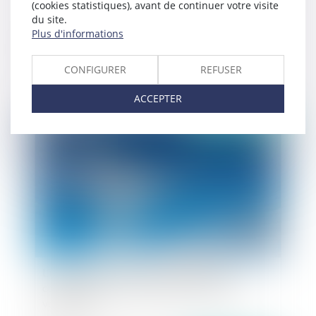
(cookies statistiques), avant de continuer votre visite
du site.
Plus d'informations
Loyer binaire et renouvellement, la force du
contrat
CONFIGURER
REFUSER
ACCEPTER
Publié le :
03/12/2020
L’implantation d’éoliennes peut-elle être
considérée comme un trouble anormal du
voisinage ?