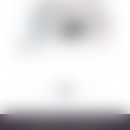
Loi de finances 2021 : quelles mesures pour les
particuliers ?
<<
<
...
185
186
187
188
189
190
191
...
>
>>
DESARNAUTS & ASSOCIÉS