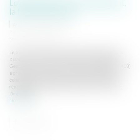
Loyer binaire et renouvellement,
la force du contrat
Auteur : GUEDJ Jean-David
Publié le :
03/12/2020
Source :
www.eurojuris.fr
Le très célèbre et fameux arrêt de l’histoire des loyers
binaires, celui du 10 mai 1993 dit du « Théâtre Saint
Georges » (C. Cass, Ch. civ 3, 10 mars 1993, n°91-13.418)
a précisé que la fixation du loyer de renouvellement
échappait au statut des baux commerciaux et n’était
régie que par la convention des parties. Pour sortir de
l’impasse, les...
Lire la suite