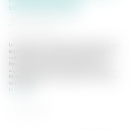
collectivités littorales
Auteur : DROUINEAU Thomas
Publié le :
28/10/2024
Source :
www.eurojuris.fr
Le CEREMA est un outil absolument indispensable dans
la gestion des défis climatiques qui se proposent aux
collectivités dès à présent. C'est notamment le cas de
l'érosion littorale. Les travaux effectués par cet
organisme sont aussi précis qu'efficaces, et apportent
l'indispensable information technique aux collectivités.
Une stratégie l...
Lire la suite