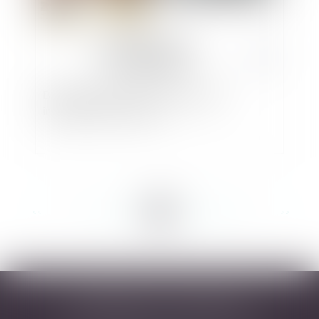
Bail commercial sur le domaine public
irrégulièrement déclassé
<<
<
...
54
55
56
57
58
59
60
...
>
>>
DESARNAUTS & ASSOCIÉS