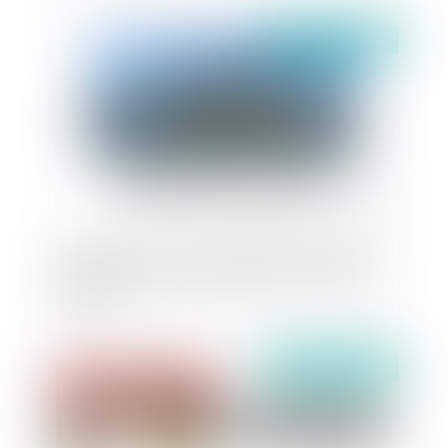
Publié le :
28/10/2024
Le maintien des moyens budgétaires alloués au
CEREMA : une nécessité pour les collectivités
littorales
Publié le :
25/10/2024