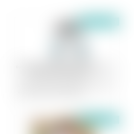
Publié le :
29/10/2024
La brusque rupture d'une relation commerciale
établie : préavis et indemnisation
Publié le :
29/10/2024