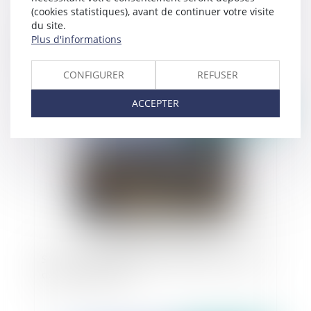
(cookies statistiques), avant de continuer votre visite
du site.
Fonction publique : le cumul d’emplois imposé
Plus d'informations
par les fonctions exercées ne peut faire l’objet
d’une obligation de déclaration
CONFIGURER
REFUSER
ACCEPTER
Publié le :
28/10/2024
SNCF - Responsabilité contractuelle et vétusté
des infrastructures