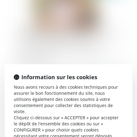
Burn-out : position du Conseil d’État sur les
arrêts de travail
Information sur les cookies
Publié le :
28/10/2024
Nous avons recours à des cookies techniques pour
assurer le bon fonctionnement du site, nous
utilisons également des cookies soumis à votre
consentement pour collecter des statistiques de
visite.
Cliquez ci-dessous sur « ACCEPTER » pour accepter
le dépôt de l'ensemble des cookies ou sur «
CONFIGURER » pour choisir quels cookies
nécessitant votre consentement seront déposés