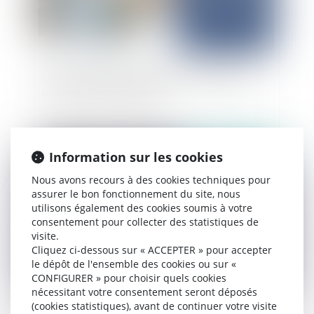
Qu’est ce que l’ATI, l'allocation chômage des
travailleurs indépendants ?
Information sur les cookies
Publié le :
21/11/2024
Nous avons recours à des cookies techniques pour
assurer le bon fonctionnement du site, nous
utilisons également des cookies soumis à votre
consentement pour collecter des statistiques de
visite.
Cliquez ci-dessous sur « ACCEPTER » pour accepter
le dépôt de l'ensemble des cookies ou sur «
CONFIGURER » pour choisir quels cookies
nécessitant votre consentement seront déposés
(cookies statistiques), avant de continuer votre visite
Vidéo : conduite et CBD : spécificité de la