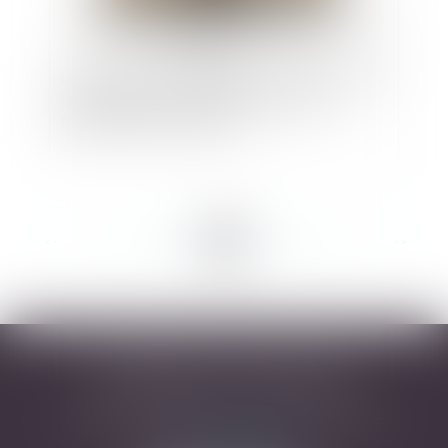
Un maire peut-il réglementer l'activité du surf et
l'enseignement de l'activité du surf sur le
territoire de sa commune ?
<<
<
...
51
52
53
54
55
56
57
...
>
>>
DESARNAUTS & ASSOCIÉS
43 rue Pierre-Paul Riquet - 31000 TOULOUSE
Tél :
05 32 09 49 45