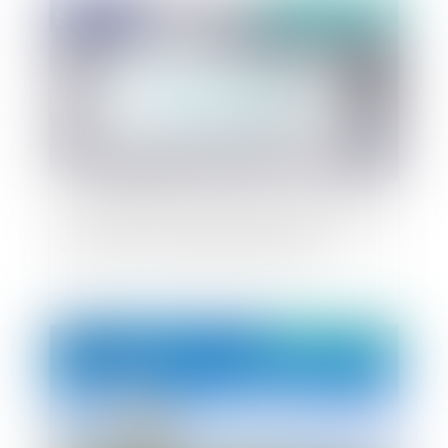
Publié le :
03/06/2020
Crise sanitaire et déductibilité des abandons de
créances pour les bailleurs « généreux »
Publié le :
02/06/2020