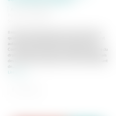
Auteur : FAGUER Marie
Publié le :
02/06/2020
Source :
www.eurojuris.fr
Il n’est pas rare que la question de l’existence juridique
qu’une servitude de passage se pose lorsqu’un accès est
autorisé / toléré depuis de très nombreuses années.
Contrairement à ce que pourrait considérer le profane du
droit, il n’existe pas un type de servitude de passage mais
des servitudes de passage de nature distincte, impliquant
de...
Lire la suite