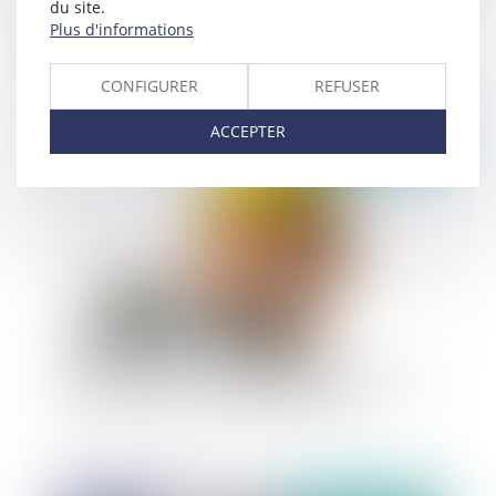
du site.
Confinement et pertes d’exploitation: modus
Plus d'informations
operandi destiné à vérifier la possibilité d’une
couverture d’assurance...
CONFIGURER
REFUSER
ACCEPTER
Publié le :
04/06/2020
Les architectes et l'obligation d'indépendance,
l'analyse du risque de conflit d'intérêts