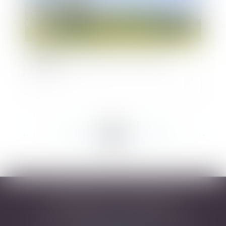
Les modes d'acquisition des servitudes de
passage
<<
<
...
201
202
203
204
205
206
207
...
>
>>
DESARNAUTS & ASSOCIÉS
43 rue Pierre-Paul Riquet - 31000 TOULOUSE