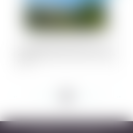
Sur-fréquentation maritime des côtes : vers un
élargissement des pouvoirs de police municipale
en mer ?
<<
<
...
63
64
65
66
67
68
69
...
>
>>