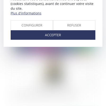
(cookies statistiques), avant de continuer votre visite
du site.
Plus d'informations
Nouveau droit de préemption pour l’adaptation
des territoires au recul du trait de côte : le cadre
CONFIGURER
REFUSER
réglementaire s’étoffe
ACCEPTER
Publié le :
10/07/2024
Vidéo : pas de paiement, pas de contrat ?