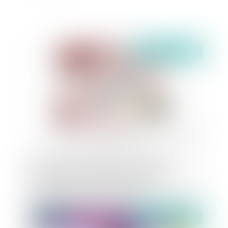
Publié le :
17/07/2024
Fonction publique territoriale : La volonté de
faire exécuter à un agent les obligations
découlant de sa fiche de poste n’est
(heureusement !) pas constitutive d’une situation
de harcèlement moral à son encontre
Publié le :
17/07/2024