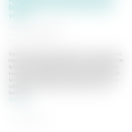
bénéficiaire d'une promesse de
vente
Auteur : GAUVIN Ludovic
Publié le :
09/07/2024
Source :
www.eurojuris.fr
Dans un arrêt rendu le 6 juin 2024, la Cour de cassation a
rappelé les limites qu’elle entend poser à l’appréciation de
la bonne foi du bénéficiaire d’une promesse de vente en
cas de non-obtention du financement bancaire objet de
la condition suspensive prévue par l’article L 312-41 du
code de la consommation. Pour autant, la notion de
bonne fo...
Lire la suite