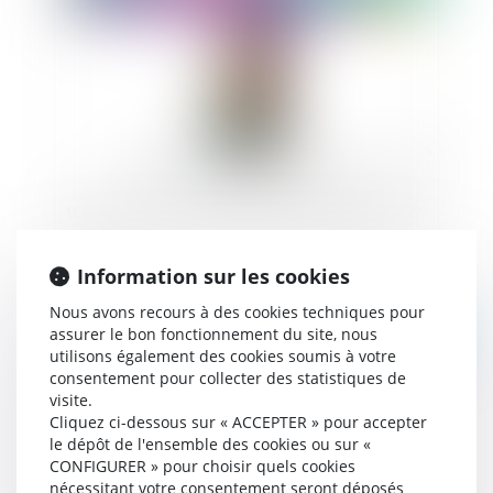
Vidéo : peut-on conduire en ayant pris du CBD ?
Information sur les cookies
Nous avons recours à des cookies techniques pour
assurer le bon fonctionnement du site, nous
Publié le :
17/07/2024
utilisons également des cookies soumis à votre
consentement pour collecter des statistiques de
visite.
Cliquez ci-dessous sur « ACCEPTER » pour accepter
le dépôt de l'ensemble des cookies ou sur «
CONFIGURER » pour choisir quels cookies
nécessitant votre consentement seront déposés